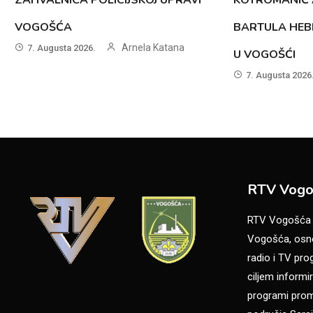
VOGOŠĆA
BARTULA HEB
Arnela Katana
7. Augusta 2026.
U VOGOŠĆI
7. Augusta 2026
RTV Vogo
RTV Vogošća je
Vogošća, osno
radio i TV pr
ciljem informir
programi promo