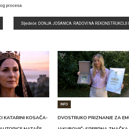
nog procesa.
Sljedeće:
DONJA JOŠANICA: RADOVI NA REKONSTRUKCIJI I ASFALTIRANJU ULIC
INFO
CI KATARINI KOSAČA-
DVOSTRUKO PRIZNANJE ZA EM
AUTORICE NATAŠE
JAKUBOVIĆ: SREBRNA ZNAČKA