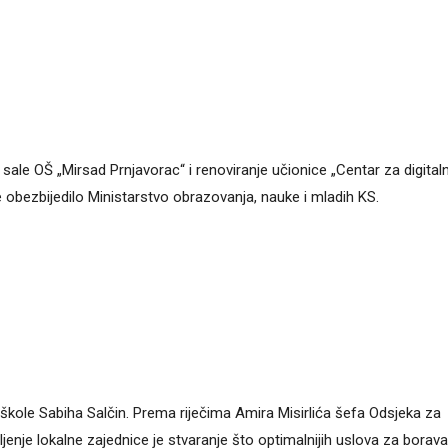
 sale OŠ „Mirsad Prnjavorac“ i renoviranje učionice „Centar za digital
e obezbijedilo Ministarstvo obrazovanja, nauke i mladih KS.
škole Sabiha Salčin. Prema riječima Amira Misirlića šefa Odsjeka za
ljenje lokalne zajednice je stvaranje što optimalnijih uslova za borava