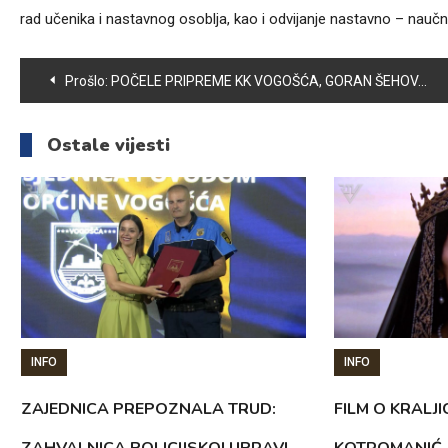
rad učenika i nastavnog osoblja, kao i odvijanje nastavno – nauč
Navigacija
Prošlo:
POČELE PRIPREME KK VOGOŠĆA, GORAN ŠEHOVAC NOVI ŠEF STRUČNOG ŠTABA
članaka
Ostale vijesti
INFO
INFO
ZAJEDNICA PREPOZNALA TRUD:
FILM O KRALJI
ZAHVALNICA POLICIJSKOJ UPRAVI
KOTROMANIĆ 