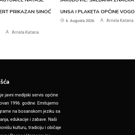
ERT PRIKAZAN SINOĆ
UNSA I PLAKETA OPĆINE VOG
Arnela Katana
6. Augusta 2026.
Arnela Katana
.
šća
 javni medijski servis općine
van 1996. godine. Emitujemo
ograme na bosanskom jeziku sa
anja, edukacije i zabave. Naši
višu kulturu, tradiciju i običaje