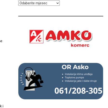
ARHIVA
ne
k i