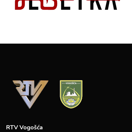
RTV Vogošća