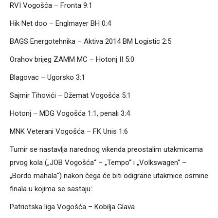
RVI Vogošća – Fronta 9:1
Hik Net doo – Englmayer BH 0:4
BAGS Energotehnika – Aktiva 2014 BM Logistic 2:5
Orahov brijeg ZAMM MC – Hotonj II 5:0
Blagovac – Ugorsko 3:1
Sajmir Tihovići – Džemat Vogošća 5:1
Hotonj – MDG Vogošća 1:1, penali 3:4
MNK Veterani Vogošća – FK Unis 1:6
Turnir se nastavlja narednog vikenda preostalim utakmicama
prvog kola („JOB Vogošća“ – „Tempo“ i „Volkswagen“ –
„Bordo mahala“) nakon čega će biti odigrane utakmice osmine
finala u kojima se sastaju:
Patriotska liga Vogošća – Kobilja Glava