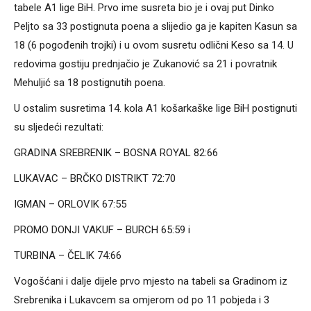
tabele A1 lige BiH. Prvo ime susreta bio je i ovaj put Dinko
Peljto sa 33 postignuta poena a slijedio ga je kapiten Kasun sa
18 (6 pogođenih trojki) i u ovom susretu odlični Keso sa 14. U
redovima gostiju prednjačio je Zukanović sa 21 i povratnik
Mehuljić sa 18 postignutih poena.
U ostalim susretima 14. kola A1 košarkaške lige BiH postignuti
su sljedeći rezultati:
GRADINA SREBRENIK – BOSNA ROYAL 82:66
LUKAVAC – BRČKO DISTRIKT 72:70
IGMAN – ORLOVIK 67:55
PROMO DONJI VAKUF – BURCH 65:59 i
TURBINA – ČELIK 74:66
Vogošćani i dalje dijele prvo mjesto na tabeli sa Gradinom iz
Srebrenika i Lukavcem sa omjerom od po 11 pobjeda i 3