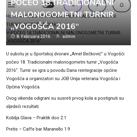
POČEO 18.TRADICIONALNI
MALONOGOMETNI TURNIR
Home
»
POČEO 18.TRADICIONALNI MALONOGOMETNI
„VOGOŠĆA 2016“
TURNIR „VOGOŠĆA 2016“
8. Februara 2016.
admin
U subotu je u Sportskoj dvorani „Amel Bečković“ u Vogošći
počeo 18. Tradicionalni malonogometni turnir „Vogošća
2016“. Turnir se igra u povodu Dana reintegracije općine
Vogošća a organizatori su JOB Unija veterana Vogošća i
Općina Vogošća.
Ovog vikenda odigrani su susreti prvog kola a postignuti su
sljedeći rezultati:
Kobilja Glava – Praktik doo 2:1
Pretis – Caffe bar Maranello 1:9