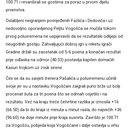
100:71 i revanširali se gostima za poraz u prvom dijelu
prvenstva.
Oslabljeni neigranjem povrijeđenih Fazlića i Dedovića i uz
nedovoljno oporavljenog Peljtu Vogošća se mučila tokom
prvog poluvremena ne uspijevavši da se rezultatski odlijepi od
neugodnih gostiju. Zahvaljujući dobroj igri u reketu igrači
Gradine držali su zaostatak od 5-6 poena a konačan rezultat
prije odlaska na odmor (40:33) postavlja kapiten domaćih
Kasun trojkom uz zvuk sirene.
Čini se da su savjeti trenera Pašalića u poluvremenu učinili
svoje jer su u nastavku Vogošćani zaigrali puno brže uz bolji
procenat šuta za tri poena što se odmah osjetilo i na
rezultatu. Već na kraju treće četvrtine razlika je iznosila +16
(66:50) da bi do kraja iz minuta u minut rasla, do najvećih +36
(96:60) na dvije minute prije kraja susreta. Završilo je 100:71
za Vogošću, pobjeda koja Vogošćane i dalje ostavlja u vrhu