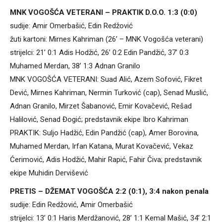
MNK VOGOŠĆA VETERANI – PRAKTIK D.O.O. 1:3 (0:0)
sudije: Amir Omerbašić, Edin Redžović
žuti kartoni: Mirnes Kahriman (26’ – MNK Vogošća veterani)
strijelci: 21’ 0:1 Adis Hodžić, 26’ 0:2 Edin Pandžić, 37’ 0:3
Muhamed Merdan, 38’ 1:3 Adnan Granilo
MNK VOGOŠĆA VETERANI: Suad Alić, Azem Sofović, Fikret
Dević, Mirnes Kahriman, Nermin Turković (cap), Senad Muslić,
Adnan Granilo, Mirzet Šabanović, Emir Kovačević, Rešad
Halilović, Senad Đogić; predstavnik ekipe Ibro Kahriman
PRAKTIK: Suljo Hadžić, Edin Pandžić (cap), Amer Borovina,
Muhamed Merdan, Irfan Katana, Murat Kovačević, Vekaz
Ćerimović, Adis Hodžić, Mahir Rapić, Fahir Čiva; predstavnik
ekipe Muhidin Dervišević
PRETIS – DŽEMAT VOGOŠĆA 2:2 (0:1), 3:4 nakon penala
sudije: Edin Redžović, Amir Omerbašić
strijelci: 13’ 0:1 Haris Merdžanović, 28’ 1:1 Kemal Mašić, 34’ 2:1