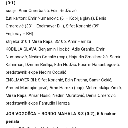
(0:1)
sudije: Amir Omerbašić, Edin Redžović
žuti kartoni: Emir Numanović (6’ – Kobilja glava), Denis
Omerović (33’ – Englmayer BH), Sifet Korjenić (39’ –
Englmayer BH)
strijelci: 3’ 0:1 Mirza Rapa, 35’ 0:2 Amir Hamza
KOBILJA GLAVA: Benjamin Hodžić, Adis Granilo, Emir
Numanović, Nedim Cocalić (cap), Hajrudin Smailhodžić, Semir
Kahriman, Dženan Bešlija, Edin Hodžić, Rusmir Hasanbegović;
predstavnik ekipe Nedim Cocalić
ENGLMAYER BH: Sifet Korjenić, Edin Prutina, Samir Čekić,
Ahmed Mustajbegović, Amir Hamza (cap), Mehmedalija Zimić,
Mirza Rapa, Amar Husić, Nedim Muratović, Denis Omerović;
predstavnik ekipe Fahrudin Hamza
JOB VOGOŠĆA – BORDO MAHALA 3:3 (0:2), 5:6 nakon
penala