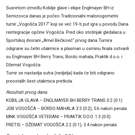
Susretom između Kobilje glave i ekipe Englmayer BH iz
Semizovca danas je počeo Tradicionalni malonogometni
turnir „Vogošća 2017“ koji se već 19-ti put igra u povodu Dana
reintegracije općine Vogošća. Pred oko stotinjak gledalaca u
Sportskoj dvorani „Amel Bečković“ prvog dana Turnira
odigrane su četiri utakmice a plasman u osminu finala ostvarili
su Englmayer BH Berry Trans, Bordo mahala, Praktik d.o.o. i
Džemat Vogošća.
Turnir se nastavlja sutra (nedjelja) kada će biti odigrano
preostalih šest utakmica pretkola.
Rezultati prvog dana:
KOBILJA GLAVA – ENGLMAYER BH BERRY TRANS 0:2 (0:1)
JOB VOGOŠĆA – BORDO MAHALA 3:3 (0:2), 5:6 nakon penala
MNK VOGOŠĆA VETERANI – PRAKTIK D.O.O. 1:3 (0:0)
PRETIS – DŽEMAT VOGOŠĆA 2:2 (0:1), 3:4 nakon penala