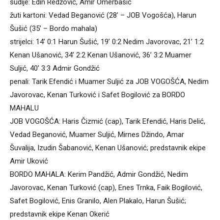
sudije: Edin Redžović, Amir Omerbašić
žuti kartoni: Vedad Beganović (28’ – JOB Vogošća), Harun
Šušić (35’ – Bordo mahala)
strijelci: 14’ 0:1 Harun Šušić, 19’ 0:2 Nedim Javorovac, 21’ 1:2
Kenan Ušanović, 34’ 2:2 Kenan Ušanović, 36’ 3:2 Muamer
Suljić, 40’ 3:3 Admir Gondžić
penali: Tarik Efendić i Muamer Suljić za JOB VOGOŠĆA, Nedim
Javorovac, Kenan Turković i Safet Bogilović za BORDO
MAHALU
JOB VOGOŠĆA: Haris Čizmić (cap), Tarik Efendić, Haris Delić,
Vedad Beganović, Muamer Suljić, Mirnes Džindo, Amar
Šuvalija, Izudin Šabanović, Kenan Ušanović; predstavnik ekipe
Amir Uković
BORDO MAHALA: Kerim Pandžić, Admir Gondžić, Nedim
Javorovac, Kenan Turković (cap), Enes Trnka, Faik Bogilović,
Safet Bogilović, Enis Granilo, Alen Plakalo, Harun Šušić;
predstavnik ekipe Kenan Okerić