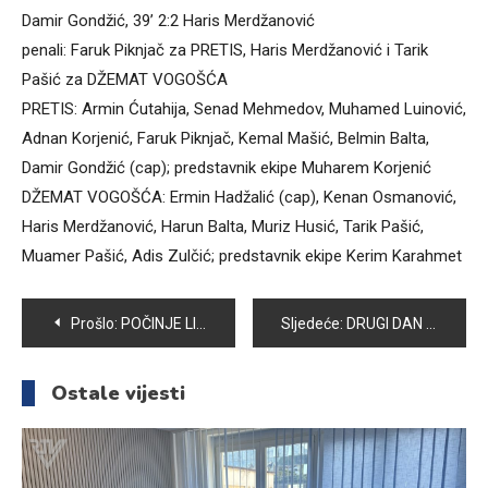
Damir Gondžić, 39’ 2:2 Haris Merdžanović
penali: Faruk Piknjač za PRETIS, Haris Merdžanović i Tarik
Pašić za DŽEMAT VOGOŠĆA
PRETIS: Armin Ćutahija, Senad Mehmedov, Muhamed Luinović,
Adnan Korjenić, Faruk Piknjač, Kemal Mašić, Belmin Balta,
Damir Gondžić (cap); predstavnik ekipe Muharem Korjenić
DŽEMAT VOGOŠĆA: Ermin Hadžalić (cap), Kenan Osmanović,
Haris Merdžanović, Harun Balta, Muriz Husić, Tarik Pašić,
Muamer Pašić, Adis Zulčić; predstavnik ekipe Kerim Karahmet
Navigacija
Prošlo:
POČINJE LIGA SREDNJIH ŠKOLA KANTONA SARAJEVO – SŠC VOGOŠĆA UČESTVUJE SA TRI EKIPE
Sljedeće:
DRUGI DAN MALONOGOMETNOG TURNIRA „VOGOŠĆA 2017“ – CRVENI KARTONI I POBJEDE U POSLJEDNJIM SEKUNDAMA
članaka
Ostale vijesti