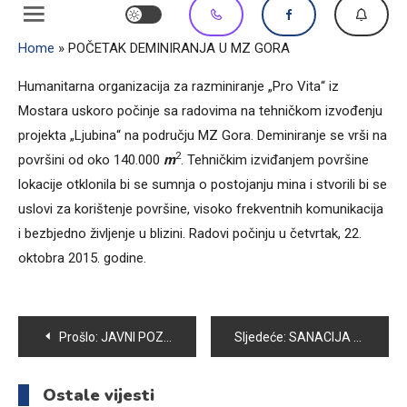
Home
»
POČETAK DEMINIRANJA U MZ GORA
Humanitarna organizacija za razminiranje „Pro Vita“ iz
Mostara uskoro počinje sa radovima na tehničkom izvođenju
projekta „Ljubina“ na području MZ Gora. Deminiranje se vrši na
2
površini od oko 140.000
m
. Tehničkim izviđanjem površine
lokacije otklonila bi se sumnja o postojanju mina i stvorili bi se
uslovi za korištenje površine, visoko frekventnih komunikacija
i bezbjedno življenje u blizini. Radovi počinju u četvrtak, 22.
oktobra 2015. godine.
Navigacija
Prošlo:
JAVNI POZIV ZA SUFINANSIRANJE PROJEKATA IZ BUDŽETA OPĆINE VOGOŠĆA ZA 2016. GODINU
Sljedeće:
SANACIJA KLIZIŠTA NA PODRUČJU MJESNE ZAJEDNICE SEMIZOVAC
članaka
Ostale vijesti