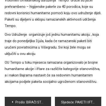
Volonteri Omladinskog udruženja “Tempo” uručili su jučer
prehrambeno – higijenske pakete za 40 porodica, koje su
redovni korisnici humanitarne pomoći koju ovo udruženje dijeli.
Paketi su dijeljeni u sklopu ramazanskih aktivnosti udrženja
Tempo.
Ovo Udruženje organizuje još jednu humanitarnu akciju , koja
traje do ponedjeljka 3.jula, kada će ramazanski paketi biti
uručeni povratnicima u Višegradu. Svi koji žele mogu se
uključiti u ovu akciju.
OU Tempo u toku mjeseca ramazana organizovalo je brojne
humanitarne akcije i iftare za različite kategorije stanovništva,
a i nakon Bajrama nastavit će sa redovnim humanitarnim
akcijama podjele paketa socijalno ugroženom stanovništvu.
Navigacija
Prošlo:
BIRAČI STATUSA RASELJENOG LICA U VOGOŠĆI – PROVJERITE PODATKE U IZVODU IZ CENTRALNOG BIRAČKOG SPISKA
Sljedeće:
PAKETI I IFTARI ZA KORISNIKE MERHAMETOVE POMOĆI