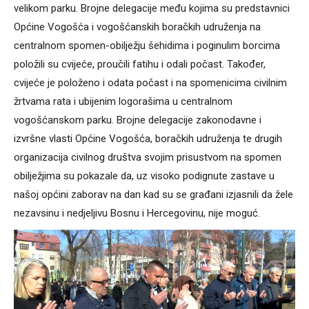
velikom parku. Brojne delegacije među kojima su predstavnici
Općine Vogošća i vogošćanskih boračkih udruženja na
centralnom spomen-obilježju šehidima i poginulim borcima
položili su cvijeće, proučili fatihu i odali počast. Također,
cvijeće je položeno i odata počast i na spomenicima civilnim
žrtvama rata i ubijenim logorašima u centralnom
vogošćanskom parku. Brojne delegacije zakonodavne i
izvršne vlasti Općine Vogošća, boračkih udruženja te drugih
organizacija civilnog društva svojim prisustvom na spomen
obilježjima su pokazale da, uz visoko podignute zastave u
našoj općini zaborav na dan kad su se građani izjasnili da žele
nezavsinu i nedjeljivu Bosnu i Hercegovinu, nije moguć.