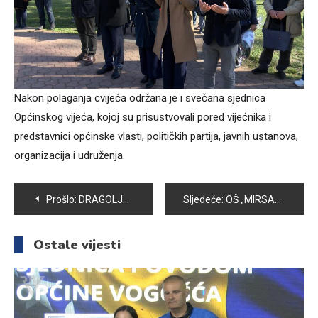
Nakon polaganja cvijeća održana je i svečana sjednica
Općinskog vijeća, kojoj su prisustvovali pored vijećnika i
predstavnici općinske vlasti, političkih partija, javnih ustanova,
organizacija i udruženja.
Navigacija
Prošlo:
DRAGOLJUB KUNARAC I HOTEL VILINA VLAS – RATNI ZLOČINI, SVJEDOČENJA I OPOMENA DA SE NE ZABORAVI
Sljedeće:
OŠ „MIRSAD PRNJAVORAC“: ODRŽANA PRIREDBA U POVODU DANA NEZAVISNOSTI BIH
članaka
Ostale vijesti