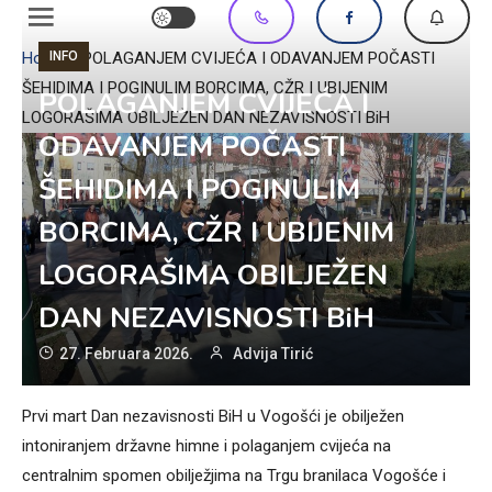
INFO
Home
»
POLAGANJEM CVIJEĆA I ODAVANJEM POČASTI
ŠEHIDIMA I POGINULIM BORCIMA, CŽR I UBIJENIM
POLAGANJEM CVIJEĆA I
LOGORAŠIMA OBILJEŽEN DAN NEZAVISNOSTI BiH
ODAVANJEM POČASTI
ŠEHIDIMA I POGINULIM
BORCIMA, CŽR I UBIJENIM
LOGORAŠIMA OBILJEŽEN
DAN NEZAVISNOSTI BiH
27. Februara 2026.
Advija Tirić
Prvi mart Dan nezavisnosti BiH u Vogošći je obilježen
intoniranjem državne himne i polaganjem cvijeća na
centralnim spomen obilježjima na Trgu branilaca Vogošće i