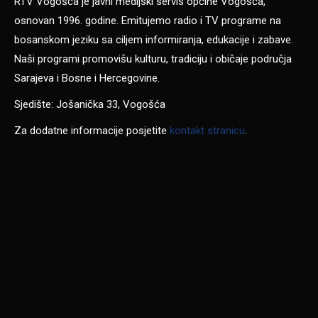
RTV Vogošća je javni medijski servis općine Vogošća,
osnovan 1996. godine. Emitujemo radio i TV programe na
bosanskom jeziku sa ciljem informiranja, edukacije i zabave.
Naši programi promovišu kulturu, tradiciju i običaje područja
Sarajeva i Bosne i Hercegovine.
Sjedište: Jošanička 33, Vogošća
Za dodatne informacije posjetite
kontakt stranicu
.