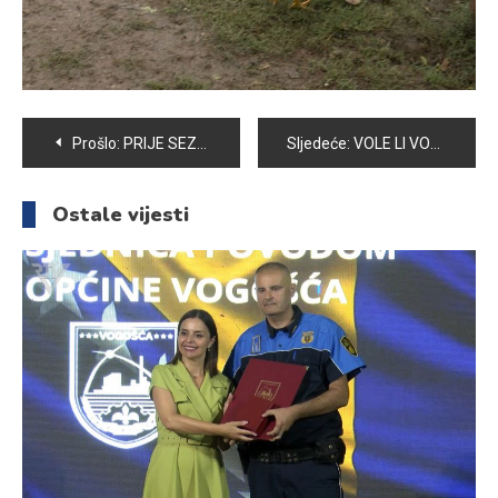
Navigacija
Prošlo:
PRIJE SEZONE GRIJANJA OBAVEZNO PREGLEDATI DIMNJAKE
Sljedeće:
VOLE LI VOGOŠĆANI JESEN?
članaka
Ostale vijesti