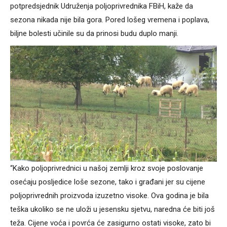
potpredsjednik Udruženja poljoprivrednika FBiH, kaže da
sezona nikada nije bila gora. Pored lošeg vremena i poplava,
biljne bolesti učinile su da prinosi budu duplo manji.
“Kako poljoprivrednici u našoj zemlji kroz svoje poslovanje
osećaju posljedice loše sezone, tako i građani jer su cijene
poljoprivrednih proizvoda izuzetno visoke. Ova godina je bila
teška ukoliko se ne uloži u jesensku sjetvu, naredna će biti još
teža. Cijene voća i povrća će zasigurno ostati visoke, zato bi