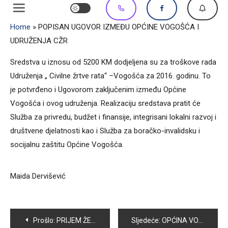
Home
»
POPISAN UGOVOR IZMEĐU OPĆINE VOGOŠĆA I
UDRUŽENJA CŽR
Sredstva u iznosu od 5200 KM dodjeljena su za troškove rada
Udruženja „ Civilne žrtve rata“ –Vogošća za 2016. godinu. To
je potvrđeno i Ugovorom zaključenim između Općine
Vogošća i ovog udruženja. Realizaciju sredstava pratit će
Služba za privredu, budžet i finansije, integrisani lokalni razvoj i
društvene djelatnosti kao i Služba za boračko-invalidsku i
socijalnu zaštitu Općine Vogošća.
Maida Dervišević
Navigacija
Prošlo:
PRIJEM ŽENA RVI KOD OPĆINSKOG NAČELNIKA EDINA SMAJIĆA
Sljedeće:
OPĆINA VOGOŠĆA I U 2016.GODINI NASTAVLJA INVESTIRANJE U SISTEM JAVNE RASVJETE