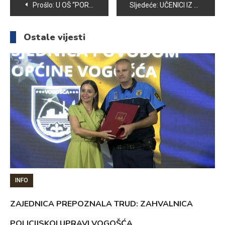
Navigacija
Prošlo:
U OŠ “PORODICE EF. RAMIĆ” ODRŽANO TAKMIČENJE IZ MATEMATIKE ZA OSNOVCE
Sljedeće:
UČENICI IZ VOGOŠĆE POSJETILI POTOČARE
članaka
Ostale vijesti
INFO
ZAJEDNICA PREPOZNALA TRUD: ZAHVALNICA
POLICIJSKOJ UPRAVI VOGOŠĆA