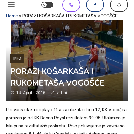
Home
»
PORAZI KOŠARKAŠA I RUKOMETAŠA VOGOŠĆE
INFO
PORAZI KOŠARKAŠA I
RUKOMETAŠA VOGOŠĆE
14. Aprila 2016.
admin
U revanš utakmici play off-a za ulazak u Ligu 12, KK Vogošća
poražen je od KK Bosna Royal rezultatom 99-95. Utakmica je
bila puna rezultatskih prokreta. Prvo poluvrijeme je završeno