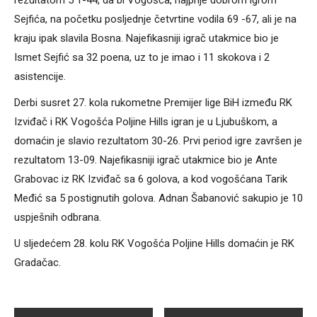
rezultatom 5 1-44, da bi Vogošća, najprije dobrom igrom
Sejfića, na početku posljednje četvrtine vodila 69 -67, ali je na
kraju ipak slavila Bosna. Najefikasniji igrač utakmice bio je
Ismet Sejfić sa 32 poena, uz to je imao i 11 skokova i 2
asistencije.
Derbi susret 27. kola rukometne Premijer lige BiH između RK
Izviđač i RK Vogošća Poljine Hills igran je u Ljubuškom, a
domaćin je slavio rezultatom 30-26. Prvi period igre završen je
rezultatom 13-09. Najefikasniji igrač utakmice bio je Ante
Grabovac iz RK Izviđač sa 6 golova, a kod vogošćana Tarik
Međić sa 5 postignutih golova. Adnan Šabanović sakupio je 10
uspješnih odbrana.
U sljedećem 28. kolu RK Vogošća Poljine Hills domaćin je RK
Gradačac.