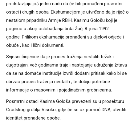
predstavljaju još jednu nadu da će biti pronađeni posmrtni
ostaci i drugih osoba. Ekshumacijom je utvrđeno da je riječ o
nestalom pripadniku Armije RBiH, Kasimu Gološu koji je
poginuo u akciji oslobađanja brda Žuč, 8. juna 1992.
godine. Prilikom ekshumacije pronađeni su dijelovi odjeće i
obuće , kao i lični dokumenti.
Svjesni činjenice da je proces traženja nestalih težak i
dugotrajan, već godinama traje i nastojanje udruženja žrtava
da se na domaće institucije izvrši dodatni pritisak kako bi se
ubrzao proces traženja nestalih , te dobiju potrebne
informacije o masovnim i pojedinačnim grobnicama.
Posmrtni ostaci Kasima Gološa prevezeni su u prosekturu
Gradskog groblja Visoko, gdje će se uz pomoć DNA, utvrditi
identitet pronađene osobe.