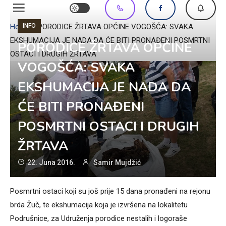
INFO
Home
»
PORODICE ŽRTAVA OPĆINE VOGOŠĆA: SVAKA
EKSHUMACIJA JE NADA DA ĆE BITI PRONAĐENI POSMRTNI
PORODICE ŽRTAVA OPĆINE
OSTACI I DRUGIH ŽRTAVA
VOGOŠĆA: SVAKA
EKSHUMACIJA JE NADA DA
ĆE BITI PRONAĐENI
POSMRTNI OSTACI I DRUGIH
ŽRTAVA
22. Juna 2016.
Samir Mujdžić
Posmrtni ostaci koji su još prije 15 dana pronađeni na rejonu
brda Žuč, te ekshumacija koja je izvršena na lokalitetu
Podrušnice, za Udruženja porodice nestalih i logoraše