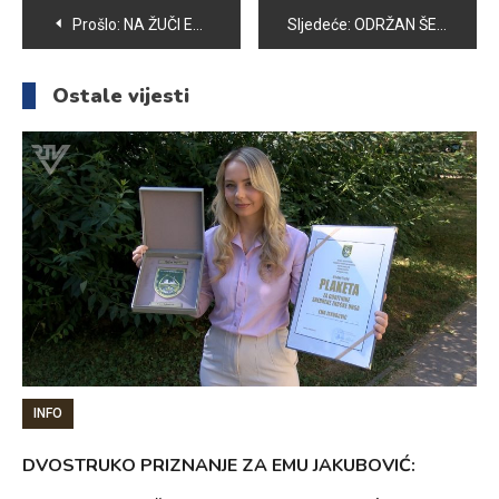
Navigacija
Prošlo:
NA ŽUČI EKSHUMIRANI POSMRTNI OSTACI DVIJE OSOBE
Sljedeće:
ODRŽAN ŠESTI MEMORIJALNI TURNIR U BOČANJU “HAZIM HADŽALIĆ”
članaka
Ostale vijesti
INFO
DVOSTRUKO PRIZNANJE ZA EMU JAKUBOVIĆ: