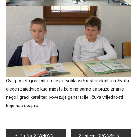
Ova posjeta još jednom je potvrdila važnost mekteba u životu
djece i zajednice kao mjesta koje ne samo da pruža znanje,
nego i gradi karakter, povezuje generacije i čuva vrijednosti
koje nas spajaju.
Navigacija
Prošlo:
STANOVNICIMA VOGOŠĆE KONAČNO PUŠTENO GRIJANJE
Sljedeće:
OPĆINSKI NAČELNIK OBIŠAO RADOVE NA SANACIJI LOKALNIH PUTEVA