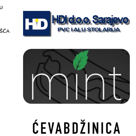
U
OŠĆA