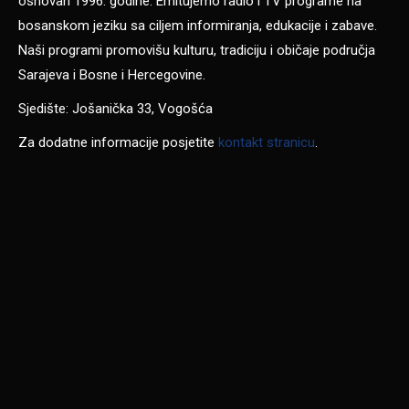
osnovan 1996. godine. Emitujemo radio i TV programe na
bosanskom jeziku sa ciljem informiranja, edukacije i zabave.
Naši programi promovišu kulturu, tradiciju i običaje područja
Sarajeva i Bosne i Hercegovine.
Sjedište: Jošanička 33, Vogošća
Za dodatne informacije posjetite
kontakt stranicu
.