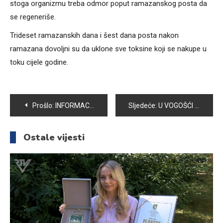
stoga organizmu treba odmor poput ramazanskog posta da
se regeneriše.
Trideset ramazanskih dana i šest dana posta nakon
ramazana dovoljni su da uklone sve toksine koji se nakupe u
toku cijele godine.
Navigacija
Prošlo:
INFORMACIJA IZ KJKP „VODOVOD I KANALIZACIJA“ D.O.O. SARAJEVO O VODOSNABDIJEVANJU NASELJA ROSULJE I BLAGOVAC
Sljedeće:
U VOGOŠĆI OBILJEŽEN DAN BIJELIH TRAKA- PRISJEĆAJUĆI SE PRIJEDORA NE ZABORAVLJAMO NI UBIJENE I NESTALE VOGOŠĆANE
članaka
Ostale vijesti