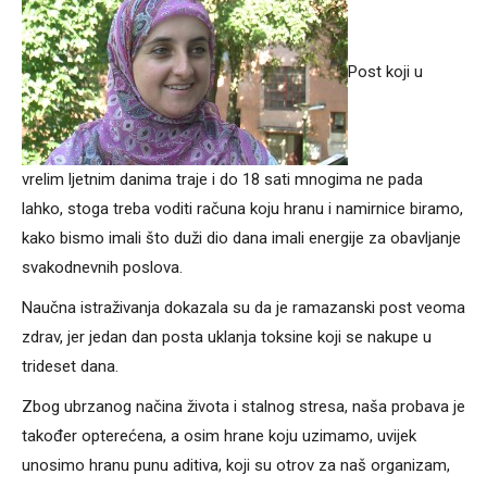
Post koji u
vrelim ljetnim danima traje i do 18 sati mnogima ne pada
lahko, stoga treba voditi računa koju hranu i namirnice biramo,
kako bismo imali što duži dio dana imali energije za obavljanje
svakodnevnih poslova.
Naučna istraživanja dokazala su da je ramazanski post veoma
zdrav, jer jedan dan posta uklanja toksine koji se nakupe u
trideset dana.
Zbog ubrzanog načina života i stalnog stresa, naša probava je
također opterećena, a osim hrane koju uzimamo, uvijek
unosimo hranu punu aditiva, koji su otrov za naš organizam,