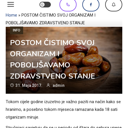
Home
»
POSTOM ČISTIMO SVOJ ORGANIZAM I
POBOLJŠAVAMO ZDRAVSTVENO STANJE
INFO
POSTOM ČISTIMO SVOJ
ORGANIZAM I
POBOLJŠAVAMO
ZDRAVSTVENO STANJE
31. Maja 2017.
admin
Tokom cijele godine izuzetno je važno paziti na način kako se
hranimo, a posebno tokom mjeseca ramazana kada 18 sati
otganizam miruje.
Stručnjaci savjetuju da se u periodu od iftara do sehura unese