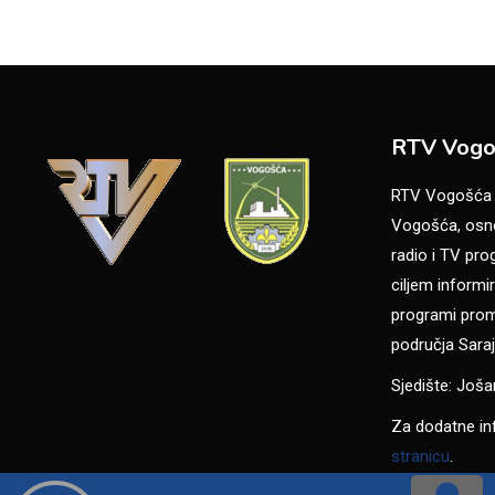
RTV Vogo
RTV Vogošća je
Vogošća, osno
radio i TV pr
ciljem informir
programi promo
područja Saraj
Sjedište: Još
Za dodatne in
stranicu
.
NASA LAGAN STVAR