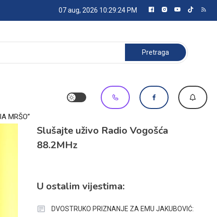
07 aug, 2026
10:29:25 PM
Pretraga:
JA MRŠO”
Slušajte uživo Radio Vogošća
88.2MHz
U ostalim vijestima:
DVOSTRUKO PRIZNANJE ZA EMU JAKUBOVIĆ: