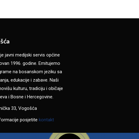
šća
 javni medijski servis općine
van 1996. godine. Emitujemo
ograme na bosanskom jeziku sa
anja, edukacije i zabave. Naši
višu kulturu, tradiciju i običaje
eva i Bosne i Hercegovine.
anička 33, Vogošća
formacije posjetite
kontakt