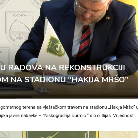
U RADOVA NA REKONSTRUKCIJI
M NA STADIONU “HAKIJA MRŠO”
nogometnog terena sa vještačkom travom na stadionu ,,Hakija Mršo” 
javne nabavke – ”Niskogradnja Durmić “ d.o.o. Ilijaš. Vrijednost