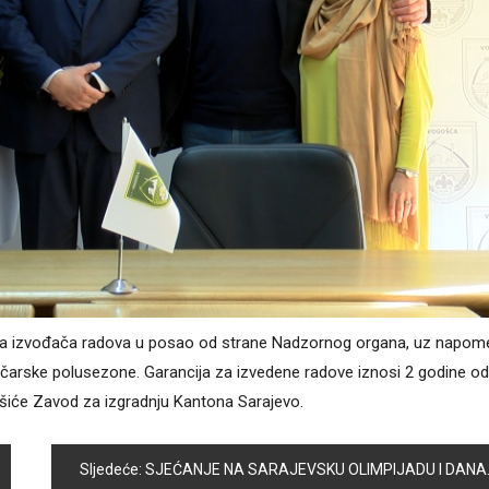
enja izvođača radova u posao od strane Nadzornog organa, uz napo
mičarske polusezone. Garancija za izvedene radove iznosi 2 godine od
šiće Zavod za izgradnju Kantona Sarajevo.
Sljedeće:
SJEĆANJE NA SARAJEVSKU OLIMPIJADU I DANAS SE ČUVA U KLUPAMA OŠ “ZAHID BARUČIJA”