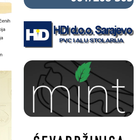
čenih
ija
ja
om