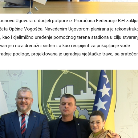
snovu Ugovora o dodjeli potpore iz Proračuna Federacije BiH zaklju
džeta Općine Vogošća. Navedenim Ugovorom planirana je rekonstrukc
 kao i djelimično uređenje pomoćnog terena stadiona u cilju stvaran
an je i novi drenažni sistem, a kao recipijent za prikupljanje vode
zgradnje podloge, projektovana je ugradnja vještačke trave, sa prateć