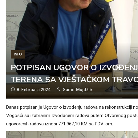
INFO
POTPISAN UGOVOR O IZVOĐENJ
TERENA SA VJEŠTAČKOM TRAVO
8. Februara 2024.
Samir Mujdžić
Danas potpisan je Ugovor o izvođenju radova na rekonstrukciji 
Vogošći sa izabranim Izvođačem radova putem Otvorenog postupka 
ugovorenih radova iznosi 771.967,10 KM sa PDV-om.