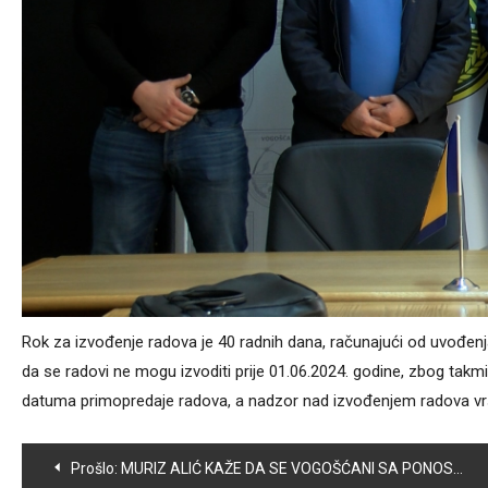
Rok za izvođenje radova je 40 radnih dana, računajući od uvođ
da se radovi ne mogu izvoditi prije 01.06.2024. godine, zbog tak
datuma primopredaje radova, a nadzor nad izvođenjem radova vr
Navigacija
Prošlo:
MURIZ ALIĆ KAŽE DA SE VOGOŠĆANI SA PONOSOM SJEĆAJU ZIMSKIH OLIMPIJSKIH IGARA U SARAJEVU