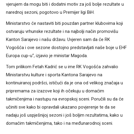
vjerujem da mogu biti i dodatni motiv za još bolje rezultate u
narednoj sezoni, pogotovo u Premijer ligi BiH.
Ministarstvo će nastaviti biti pouzdan partner klubovima koji
ostvaruju vrhunske rezultate i na najbolji način promovišu
Kanton Sarajevo i našu državu. Uvjeren sam da će RK
Vogošća i ove sezone dostojno predstavljati naše boje u EHF
Europa cup-u“, izjavio je ministar Magoda.
Tom prilikom Fetah Kadrić se u ime RK Vogošća zahvalio
Ministarstvu kulture i sporta Kantona Sarajevo na
kontinuiranoj podršci, ističući da je ona od velikog značaja u
pripremama za izazove koji ih očekuju u domaćim
takmičenjima i nastupu na evropskoj sceni. Poručili su da će
učiniti sve kako bi opravdali ukazano povjerenje te da se
nadaju još uspješnijoj sezoni i još boljim rezultatima, kako u
domaćim takmičenjima, tako i na međunarodnoj sceni.