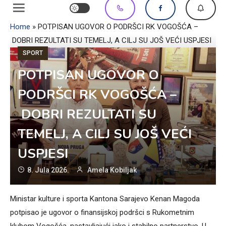
Home
»
POTPISAN UGOVOR O PODRŠCI RK VOGOŠĆA –
DOBRI REZULTATI SU TEMELJ, A CILJ SU JOŠ VEĆI USPJESI
SPORT
POTPISAN UGOVOR O
PODRŠCI RK VOGOŠĆA –
DOBRI REZULTATI SU
TEMELJ, A CILJ SU JOŠ VEĆI
USPJESI
8. Jula 2026.
Amela Kobiljak
Ministar kulture i sporta Kantona Sarajevo Kenan Magoda
potpisao je ugovor o finansijskoj podršci s Rukometnim