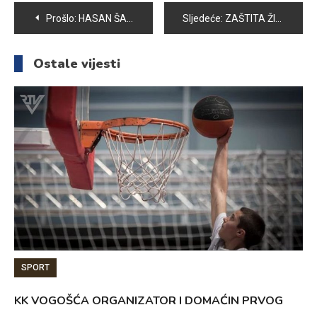
Navigacija
Prošlo:
HASAN ŠABIĆ DOBITNIK ZAHVALNICE OPĆINE VOGOŠĆA
Sljedeće:
ZAŠTITA ŽIVOTINJA OD VISOKIH TEMPERATURA
članaka
Ostale vijesti
SPORT
KK VOGOŠĆA ORGANIZATOR I DOMAĆIN PRVOG