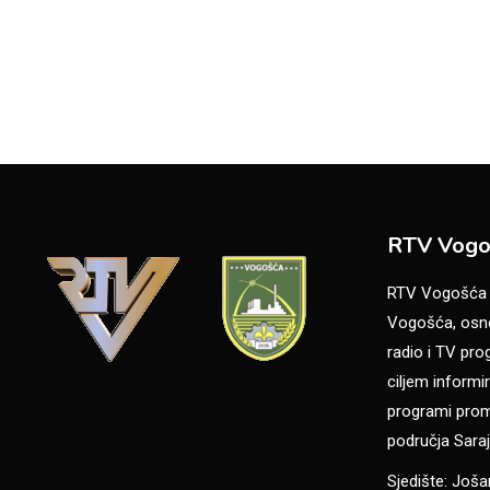
RTV Vogo
RTV Vogošća je
Vogošća, osno
radio i TV pr
ciljem informir
programi promo
područja Saraj
Sjedište: Još