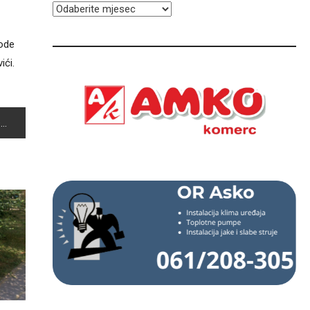
ARHIVA
vode
ići.
A