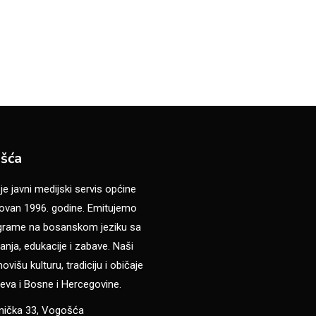
šća
 javni medijski servis općine
van 1996. godine. Emitujemo
ograme na bosanskom jeziku sa
anja, edukacije i zabave. Naši
višu kulturu, tradiciju i običaje
eva i Bosne i Hercegovine.
anička 33, Vogošća