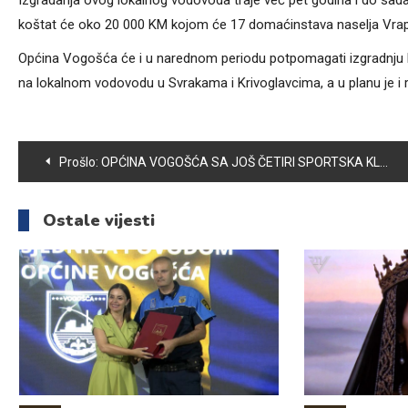
Izgradanja ovog lokalnog vodovoda traje već pet godina i do sad
koštat će oko 20 000 KM kojom će 17 domaćinstava naselja Vrap
Općina Vogošća će i u narednom periodu potpomagati izgradnju lo
na lokalnom vodovodu u Svrakama i Krivoglavcima, a u planu je i r
Navigacija
Prošlo:
OPĆINA VOGOŠĆA SA JOŠ ČETIRI SPORTSKA KLUBA POTPISALA UGOVOR O SUFINANSIRANJU
članaka
Ostale vijesti