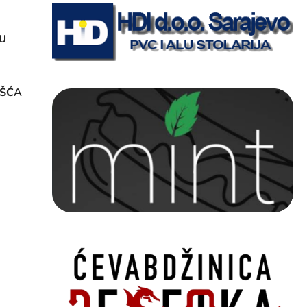
U
OŠĆA