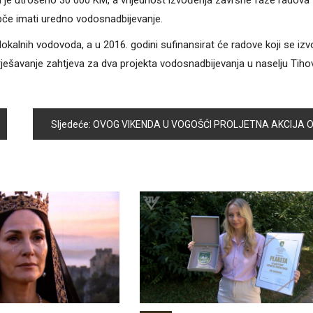
a je utrošeno 30 000 KM, a vrijednost izvođenja završne faze radova
če imati uredno vodosnadbijevanje.
kalnih vodovoda, a u 2016. godini sufinansirat će radove koji se iz
ješavanje zahtjeva za dva projekta vodosnadbijevanja u naselju Tihov
Sljedeće:
OVOG VIKENDA U VOGOŠĆI PROLJETNA AKCIJA ODVOZA KABASTOG OTPAD