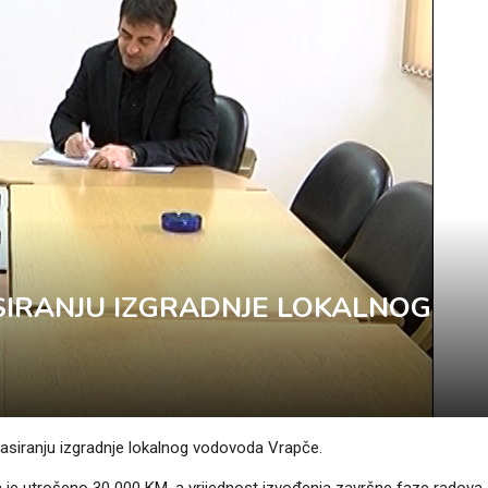
IRANJU IZGRADNJE LOKALNOG
nasiranju izgradnje lokalnog vodovoda Vrapče.