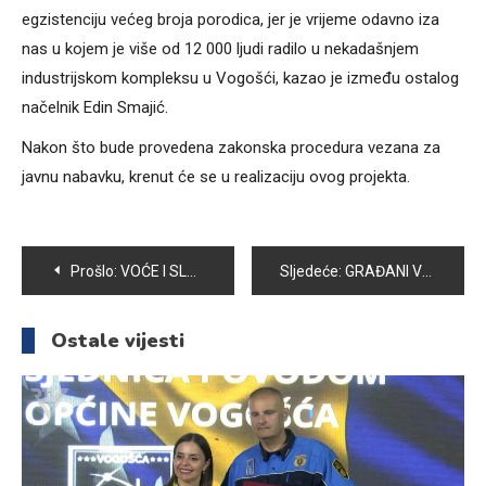
egzistenciju većeg broja porodica, jer je vrijeme odavno iza
nas u kojem je više od 12 000 ljudi radilo u nekadašnjem
industrijskom kompleksu u Vogošći, kazao je između ostalog
načelnik Edin Smajić.
Nakon što bude provedena zakonska procedura vezana za
javnu nabavku, krenut će se u realizaciju ovog projekta.
Navigacija
Prošlo:
VOĆE I SLATKIŠI ZA DJECU KORISNIKE KUHINJE CRVENOG KRIŽA VOGOŠĆA
Sljedeće:
GRAĐANI VOGOŠĆE I DALJE BEZ GRIJANJA IZ PREDUZEĆA BAGS-ENERGOTEHNIKA
članaka
Ostale vijesti