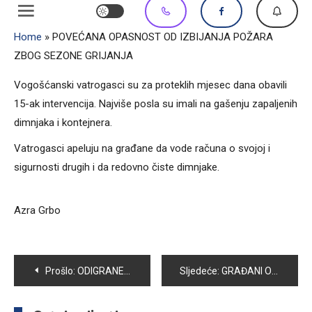
Home
»
POVEĆANA OPASNOST OD IZBIJANJA POŽARA
ZBOG SEZONE GRIJANJA
Vogošćanski vatrogasci su za proteklih mjesec dana obavili
15-ak intervencija. Najviše posla su imali na gašenju zapaljenih
dimnjaka i kontejnera.
Vatrogasci apeluju na građane da vode računa o svojoj i
sigurnosti drugih i da redovno čiste dimnjake.
Azra Grbo
Navigacija
Prošlo:
ODIGRANE UTAKMICE 9. KOLA MALONOGOMETNE LIGE VETERANA VOGOŠĆA 2015/2016
Sljedeće:
GRAĐANI OTPAD ODLAŽU NESELEKTIVNO
članaka