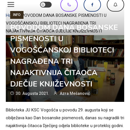
INFO
Home
»
POVODOM DANA BOSANSKE PISMENOSTI U
VOGOŠĆANSKOJ BIBLIOTECI NAGRAĐENA TRI
POVODOM DANA BOSANSKE
NAJAKTIVNIJA ČITAOCA DJEČIJE KNJIŽEVNOSTI
PISMENOSTI U
VOGOŠĆANSKOJ BIBLIOTECI
NAGRAĐENA TRI
NAJAKTIVNIJA ČITAOCA
DJEČIJE KNJIŽEVNOSTI
30. Augusta 2021.
Azra Mešanović
Biblioteka JU KSC Vogošća u povodu 29. augusta koji se
obilježava kao Dan bosanske pismenosti, danas su nagradili tri
najaktivnija čitaoca Dječijeg odjela biblioteke u protekloj godini.