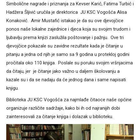
Simbolične nagrade i priznanja za Kevser Karić, Fatima Turbić i
Hadžera Šljivić uručila je direktorica JU KSC Vogošća Alisa
Konaković. Amir Mustafić istakao je da su ove djevojčice
ponos naše lokalne zajednice i djeca koja su svojim trudom i
ljubavlju prema knjizi zaslužila poštovanje i pažnju. Ove tri
djevojčice pokazale su zavidne rezultate kada je čitanje u
pitanju a jedna od njih je samo sa 9 godina u protekloj godini
pročitala oko 110 knjiga. Poslale su poruku svojim vršnjacima
da čitaju, jer je čitanje jako važno u daljem školovanju a
kazale su i da se nadaju da će jednog dana i same napisati
knjigu.
Biblioteka JU KSC Vogošća za najmlađe čitaoce naše općine
organizuje različite sadržaje, kako bi ih od najranijih dobi
zainteresovali za čitanje knjiga i dolazak u biblioteku.