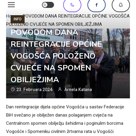
Home
»
POVODOM DANA REINTEGRACIJE OPĆINE VOGOŠĆA
INFO
POLOŽENO CVIJEĆE NA SPOMEN OBILJEŽJIMA
POVODOM DANA
REINTEGRACIJE OPĆINE
VOGOŠĆA POLOŽENO
CVIJEĆE NA SPOMEN
OBILJEŽJIMA
23. Februara 2024.
Arnela Katana
Dan reintegracije dijela općine Vogošća u sastav Federacije
BiH svečano je obilježen danas polaganjem cvijeća na
Centralnom spomen obilježju šehidima i poginulim borcima
Vogošće i Spomeniku civilnim žrtvama rata u Vogošći.