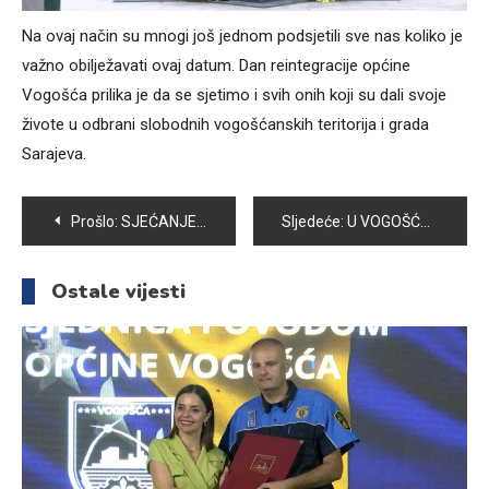
Na ovaj način su mnogi još jednom podsjetili sve nas koliko je
važno obilježavati ovaj datum. Dan reintegracije općine
Vogošća prilika je da se sjetimo i svih onih koji su dali svoje
živote u odbrani slobodnih vogošćanskih teritorija i grada
Sarajeva.
Navigacija
Prošlo:
SJEĆANJE NA 23.FEBRUAR 1996. BILALA HASANOVIĆA, NEKADAŠNJEG PREDSJEDNIKA SKUPŠTINE OPŠTINE VOGOŠĆA
Sljedeće:
U VOGOŠĆANSKIM OSNOVNIM ŠKOLAMA POČINJE UPIS U MINI ŠKOLU EDUKATIVNO – KREATIVNIH RADIONICA
članaka
Ostale vijesti