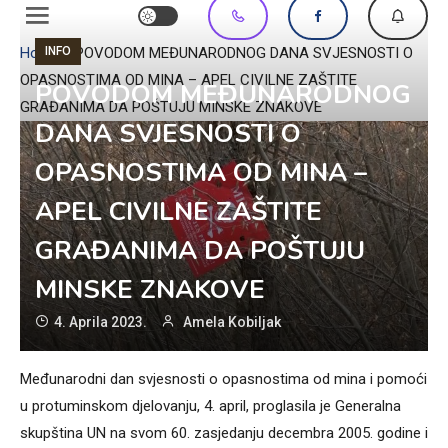
INFO
Home
»
POVODOM MEĐUNARODNOG DANA SVJESNOSTI O
OPASNOSTIMA OD MINA – APEL CIVILNE ZAŠTITE
POVODOM MEĐUNARODNOG
GRAĐANIMA DA POŠTUJU MINSKE ZNAKOVE
DANA SVJESNOSTI O
OPASNOSTIMA OD MINA –
APEL CIVILNE ZAŠTITE
GRAĐANIMA DA POŠTUJU
MINSKE ZNAKOVE
4. Aprila 2023.
Amela Kobiljak
Međunarodni dan svjesnosti o opasnostima od mina i pomoći
u protuminskom djelovanju, 4. april, proglasila je Generalna
skupština UN na svom 60. zasjedanju decembra 2005. godine i