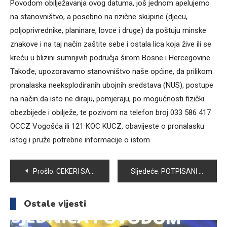
Povodom obilježavanja ovog datuma, još jednom apelujemo
na stanovništvo, a posebno na rizične skupine (djecu,
poljoprivrednike, planinare, lovce i druge) da poštuju minske
znakove i na taj način zaštite sebe i ostala lica koja žive ili se
kreću u blizini sumnjivih područja širom Bosne i Hercegovine.
Takođe, upozoravamo stanovništvo naše općine, da prilikom
pronalaska neeksplodiranih ubojnih sredstava (NUS), postupe
na način da isto ne diraju, pomjeraju, po mogućnosti fizički
obezbijede i obilježe, te pozivom na telefon broj 033 586 417
OCCZ Vogošća ili 121 KOC KUCZ, obavijeste o pronalasku
istog i pruže potrebne informacije o istom
Navigacija
Prošlo:
CEKERI SA CITATIMA LEJLE MOTORUGE ZA POMOĆ DJECI KOJA SE LIJEČE OD MALIGNIH OBOLJENJA
Sljedeće:
POTPISANI UGOVORI O SUFINANSIRANJU PROJEKATA 27 UDRUŽENJA I ORGANIZACIJA CIVILNOG DRUŠTVA
članaka
Ostale vijesti