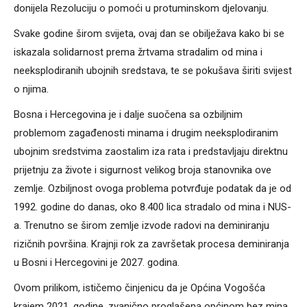
donijela Rezoluciju o pomoći u protuminskom djelovanju.
Svake godine širom svijeta, ovaj dan se obilježava kako bi se
iskazala solidarnost prema žrtvama stradalim od mina i
neeksplodiranih ubojnih sredstava, te se pokušava širiti svijest
o njima.
Bosna i Hercegovina je i dalje suočena sa ozbiljnim
problemom zagađenosti minama i drugim neeksplodiranim
ubojnim sredstvima zaostalim iza rata i predstavljaju direktnu
prijetnju za živote i sigurnost velikog broja stanovnika ove
zemlje. Ozbiljnost ovoga problema potvrđuje podatak da je od
1992. godine do danas, oko 8.400 lica stradalo od mina i NUS-
a. Trenutno se širom zemlje izvode radovi na deminiranju
rizičnih površina. Krajnji rok za završetak procesa deminiranja
u Bosni i Hercegovini je 2027. godina.
Ovom prilikom, ističemo činjenicu da je Općina Vogošća
krajem 2021. godine, zvanično proglašena općinom bez mina.