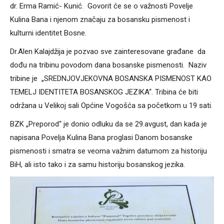
dr. Erma Ramić- Kunić. Govorit će se o važnosti Povelje
Kulina Bana i njenom značaju za bosansku pismenost i
kulturni identitet Bosne.
Dr.Alen Kalajdžija je pozvao sve zainteresovane građane da
dođu na tribinu povodom dana bosanske pismenosti. Naziv
tribine je „SREDNJOVJEKOVNA BOSANSKA PISMENOST KAO
TEMELJ IDENTITETA BOSANSKOG JEZIKA“. Tribina će biti
održana u Velikoj sali Općine Vogošća sa početkom u 19 sati.
BZK „Preporod“ je donio odluku da se 29.avgust, dan kada je
napisana Povelja Kulina Bana proglasi Danom bosanske
pismenosti i smatra se veoma važnim datumom za historiju
BiH, ali isto tako i za samu historiju bosanskog jezika.