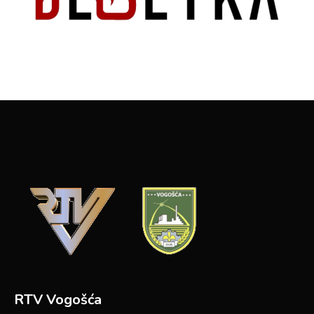
RTV Vogošća