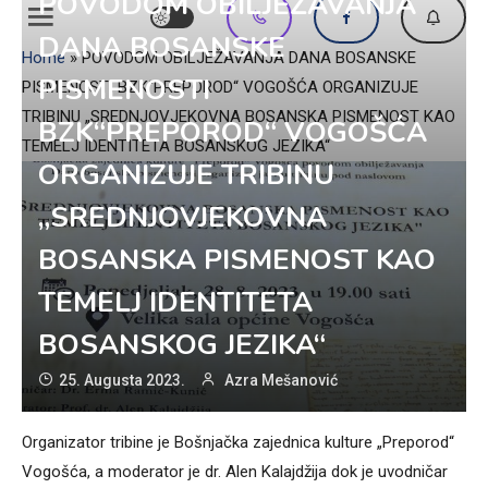
POVODOM OBILJEŽAVANJA
DANA BOSANSKE
Home
»
POVODOM OBILJEŽAVANJA DANA BOSANSKE
PISMENOSTI
PISMENOSTI BZK“PREPOROD“ VOGOŠĆA ORGANIZUJE
TRIBINU „SREDNJOVJEKOVNA BOSANSKA PISMENOST KAO
BZK“PREPOROD“ VOGOŠĆA
TEMELJ IDENTITETA BOSANSKOG JEZIKA“
ORGANIZUJE TRIBINU
„SREDNJOVJEKOVNA
BOSANSKA PISMENOST KAO
TEMELJ IDENTITETA
BOSANSKOG JEZIKA“
25. Augusta 2023.
Azra Mešanović
Organizator tribine je Bošnjačka zajednica kulture „Preporod“
Vogošća, a moderator je dr. Alen Kalajdžija dok je uvodničar