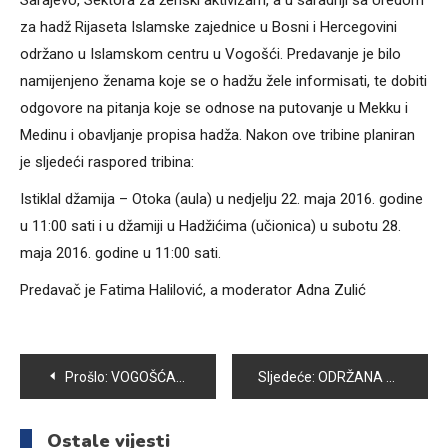
Sarajevo, Sektora za ženski aktivizam, a u saradnji sa Uredom
za hadž Rijaseta Islamske zajednice u Bosni i Hercegovini
održano u Islamskom centru u Vogošći. Predavanje je bilo
namijenjeno ženama koje se o hadžu žele informisati, te dobiti
odgovore na pitanja koje se odnose na putovanje u Mekku i
Medinu i obavljanje propisa hadža. Nakon ove tribine planiran
je sljedeći raspored tribina:
Istiklal džamija – Otoka (aula) u nedjelju 22. maja 2016. godine
u 11:00 sati i u džamiji u Hadžićima (učionica) u subotu 28.
maja 2016. godine u 11:00 sati.
Predavač je Fatima Halilović, a moderator Adna Zulić
Navigacija
Prošlo:
VOGOŠĆANI I DALJE U BORBI ZA TITULU – POBJEDA PROTIV MAGLAJA U 4.KOLU LIGE ZA PRVAKA BIH U RUKOMETU
Sljedeće:
ODRŽANA GODIŠNJA SKUPŠTINA ULO “LANE” VOGOŠĆA
članaka
Ostale vijesti