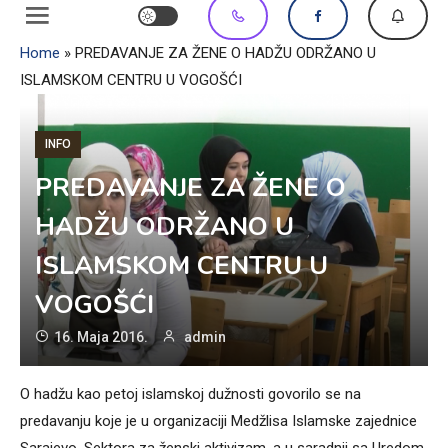
Home
»
PREDAVANJE ZA ŽENE O HADŽU ODRŽANO U
ISLAMSKOM CENTRU U VOGOŠĆI
INFO
PREDAVANJE ZA ŽENE O
HADŽU ODRŽANO U
ISLAMSKOM CENTRU U
VOGOŠĆI
16. Maja 2016.
admin
O hadžu kao petoj islamskoj dužnosti govorilo se na
predavanju koje je u organizaciji Medžlisa Islamske zajednice