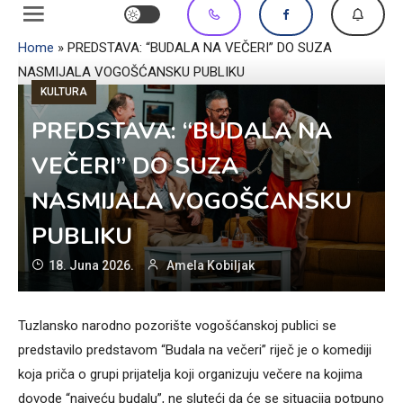
Home
»
PREDSTAVA: “BUDALA NA VEČERI” DO SUZA
NASMIJALA VOGOŠĆANSKU PUBLIKU
KULTURA
PREDSTAVA: “BUDALA NA
VEČERI” DO SUZA
NASMIJALA VOGOŠĆANSKU
PUBLIKU
18. Juna 2026.
Amela Kobiljak
Tuzlansko narodno pozorište vogošćanskoj publici se
predstavilo predstavom “Budala na večeri” riječ je o komediji
koja priča o grupi prijatelja koji organizuju večere na kojima
dovode “najveću budalu”, ne sluteći da će se situacija potpuno