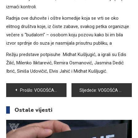
izmaći kontroli.
Radnja ove duhovite i oštre komedije koja se vrti se oko
elitnog društva koje, iz čiste zabave, svakog petka organizuje
večere s “budalom” – osobom koju pozovu kako bi im bila
izvor sprdnje do suza je nasmijala prisutnu publiku, a
Režiju predstave potpisuhe Midhat Kušljugić, a igrali su Edis
Žilić, Milenko Iliktarević, Remira Osmanović, Jasmina Dedić
Ibrić, Siniša Udovičić, Elvis Jahić i Midhat Kušljugić.
Navigacija
Prošlo:
VOGOŠĆANI U IŠČEKIVANJU POZITIVNOG REZULTATA VEČERAŠNJE UTAKMICE
Sljedeće:
VOGOŠĆA UZ ZMAJEVE: BROJNI NAVIJAČI ISPRED KSC-a PRATILI UTAKMICU BIH- ŠVICARSKA
članaka
Ostale vijesti