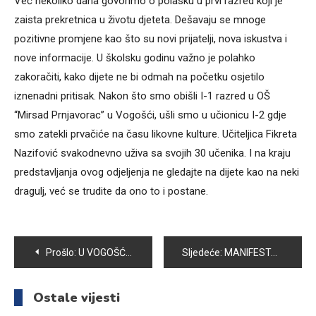
Već nekoliko dana govorimo o polasku u prvi razred koji je
zaista prekretnica u životu djeteta. Dešavaju se mnoge
pozitivne promjene kao što su novi prijatelji, nova iskustva i
nove informacije. U školsku godinu važno je polahko
zakoračiti, kako dijete ne bi odmah na početku osjetilo
iznenadni pritisak. Nakon što smo obišli I-1 razred u OŠ
“Mirsad Prnjavorac” u Vogošći, ušli smo u učionicu I-2 gdje
smo zatekli prvačiće na času likovne kulture. Učiteljica Fikreta
Nazifović svakodnevno uživa sa svojih 30 učenika. I na kraju
predstavljanja ovog odjeljenja ne gledajte na dijete kao na neki
dragulj, već se trudite da ono to i postane.
Navigacija
Prošlo:
U VOGOŠĆI OBILJEŽEN DAN POLICIJE
Sljedeće:
MANIFESTACIJA “VOGOŠĆANSKI DANI 2016” TRAJAT ĆE OD 3. DO 24. JUNA 2016. GODINE
članaka
Ostale vijesti