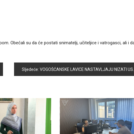
m. Obećali su da će postati snimatelji, učiteljice i vatrogasci, ali i d
Sljedeće:
VOGOŠĆANSKE LAVICE NASTAVLJAJU NIZATI USPJEHE!