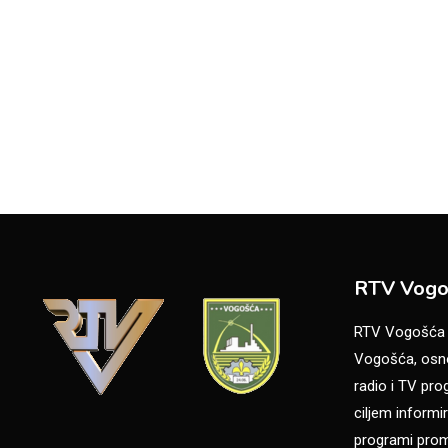
RTV Vogo
RTV Vogošća je
Vogošća, osno
radio i TV pr
ciljem informir
programi promo