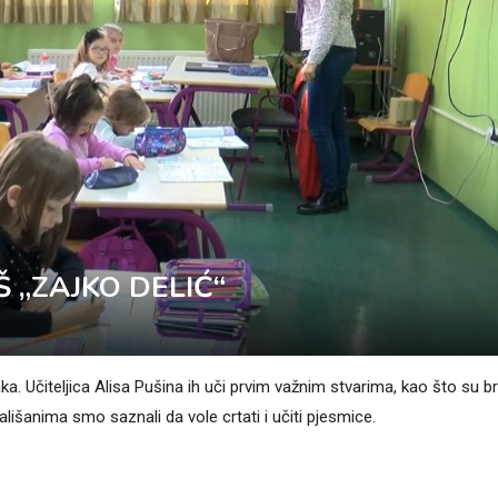
 „ZAJKO DELIĆ“
aka. Učiteljica Alisa Pušina ih uči prvim važnim stvarima, kao što su br
mališanima smo saznali da vole crtati i učiti pjesmice.