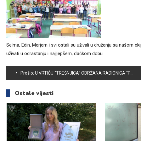
Selma, Edin, Merjem i svi ostali su uživali u druženju sa našom ekipo
uživati u odrastanju i najljepšem, đačkom dobu.
Navigacija
Prošlo:
U VRTIĆU “TREŠNJICA” ODRŽANA RADIONICA “PREPOZNAJ LICA MOJIH EMOCIJA”
članaka
Ostale vijesti