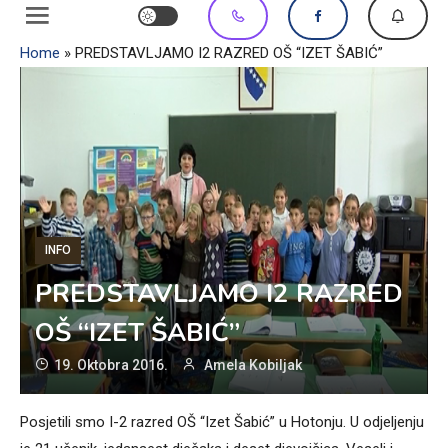
Home
»
PREDSTAVLJAMO I2 RAZRED OŠ “IZET ŠABIĆ”
INFO
PREDSTAVLJAMO I2 RAZRED
OŠ “IZET ŠABIĆ”
19. Oktobra 2016.
Amela Kobiljak
Posjetili smo I-2 razred OŠ “Izet Šabić” u Hotonju. U odjeljenju