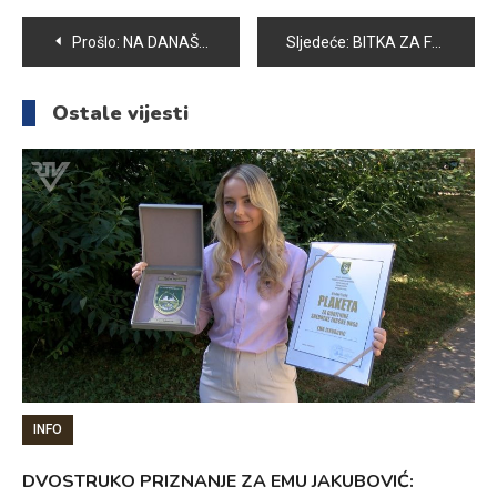
Navigacija
Prošlo:
NA DANAŠNJI DAN PRIJE 13 GODINA PREMINUO JE PRVI PREDSJEDNIK PREDSJEDNIŠTVA REPUBLIKE BIH RAHMETLI ALIJA IZETBEGOVIĆ
Sljedeće:
BITKA ZA FOČANSKU NIJE PREPUŠTENA ZABORAVU
članaka
Ostale vijesti
INFO
DVOSTRUKO PRIZNANJE ZA EMU JAKUBOVIĆ: