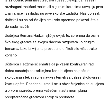
je 21 učenik, jedanaest dječaka i deset djevojčica. Veseli i
razdragani mališani malim ali sigurnim koracima usvajaju prva
znanja, uče i savladavaju prve školske zadatke. Naš dolazak
dočekali su sa oduševljenjem i vrlo spremno pokazali šta su
do sada naučili.
Učiteljica Remzija Hadžimejlić je uvijek tu, spremna da osim
školskog gradiva sa svojim đacima razgovara i o drugim
temama, kako bi vrijeme provedeno u školi bilo višestruko
korisno.
Učiteljica Hadžimejlić smatra da je važan kontinuiran rad i
dobra saradnja sa roditeljima kako bi djeca na početku
školovanja stekla radne navike i temelj za daljnje školovanje i
život uopšte. Posebno uzme li se u obzir činjenica da su djeca
u prvom razredu, prema važećem nastavnom planu
preopterećena gradivom i brojem predmeta.