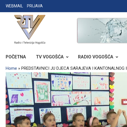
Skip
WEBMAIL
PRIJAVA
to
content
RADIO TELEVIZIJA VOGOŠĆA
POČETNA
TV VOGOŠĆA
RADIO VOGOŠĆA
Home
»
PREDSTAVNICI JU DJECA SARAJEVA I KANTONALNOG 