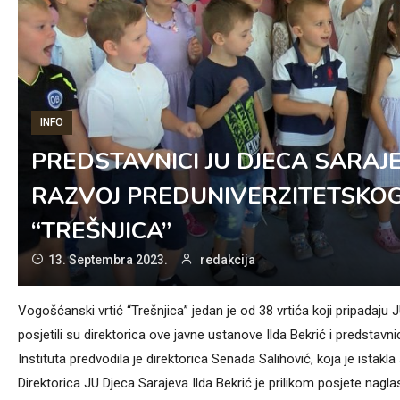
INFO
PREDSTAVNICI JU DJECA SARAJ
RAZVOJ PREDUNIVERZITETSKOG
“TREŠNJICA”
13. Septembra 2023.
redakcija
Vogošćanski vrtić “Trešnjica” jedan je od 38 vrtića koji pripadaj
posjetili su direktorica ove javne ustanove Ilda Bekrić i predstavn
Instituta predvodila je direktorica Senada Salihović, koja je istak
Direktorica JU Djeca Sarajeva Ilda Bekrić je prilikom posjete na