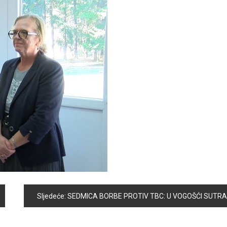
Sljedeće:
SEDMICA BORBE PROTIV TBC: U VOGOŠĆI SUTRA AKCIJA DOBROVOLJNOG DARIVANJA KRVI