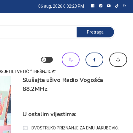
06 aug, 2026
6:32:25 PM
Pretraga:
JETILI VRTIĆ “TREŠNJICA”
Slušajte uživo Radio Vogošća
88.2MHz
U ostalim vijestima:
DVOSTRUKO PRIZNANJE ZA EMU JAKUBOVIĆ: