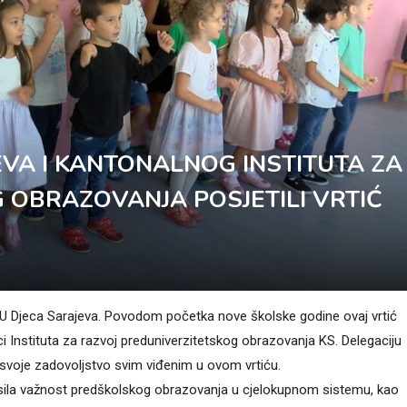
EVA I KANTONALNOG INSTITUTA ZA
 OBRAZOVANJA POSJETILI VRTIĆ
u JU Djeca Sarajeva. Povodom početka nove školske godine ovaj vrtić
ici Instituta za razvoj preduniverzitetskog obrazovanja KS. Delegaciju
la svoje zadovoljstvo svim viđenim u ovom vrtiću.
glasila važnost predškolskog obrazovanja u cjelokupnom sistemu, kao