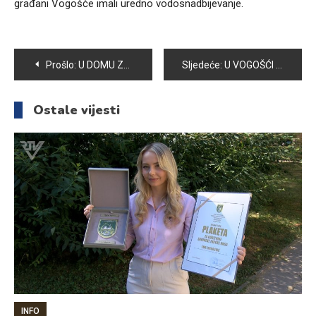
građani Vogošće imali uredno vodosnadbijevanje.
Navigacija
Prošlo:
U DOMU ZDRAVLJA VOGOŠĆA POČELA BESPLATNA VAKCINACIJA PROTIV GRIPE
Sljedeće:
U VOGOŠĆI ODRŽANA OSNIVAČKA SKUPŠTINA RADIO KLUBA “VOGOŠĆA”
članaka
Ostale vijesti
INFO