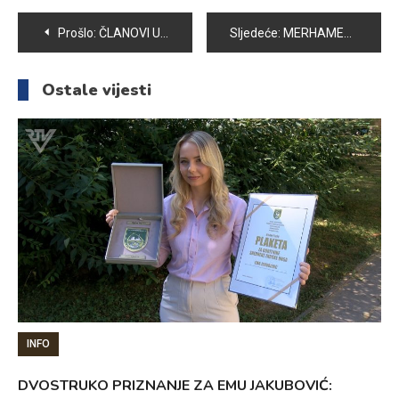
Navigacija
Prošlo:
ČLANOVI UDRUŽENJA RADOST ŽIVOTA U VOGOŠĆI SE SPREMAJU ZA PREDSTOJEĆU SPECIJALNU OLIMPIJADU
Sljedeće:
MERHAMETOVA AKCIJA PRIKUPLJANJA POMOĆI NARODU MAROKA TRAJE DO 11. OKTOBRA
članaka
Ostale vijesti
INFO
DVOSTRUKO PRIZNANJE ZA EMU JAKUBOVIĆ: