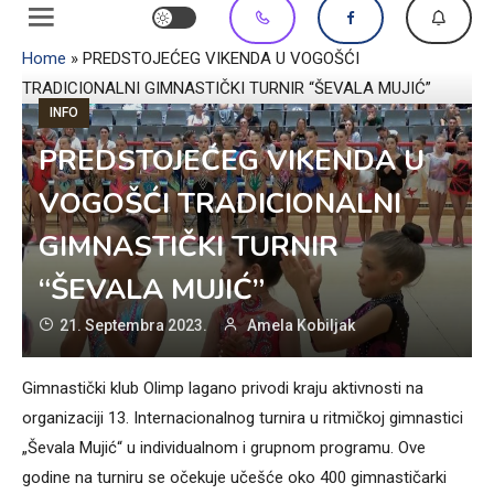
Home
»
PREDSTOJEĆEG VIKENDA U VOGOŠĆI
TRADICIONALNI GIMNASTIČKI TURNIR “ŠEVALA MUJIĆ”
INFO
PREDSTOJEĆEG VIKENDA U
VOGOŠĆI TRADICIONALNI
GIMNASTIČKI TURNIR
“ŠEVALA MUJIĆ”
21. Septembra 2023.
Amela Kobiljak
Gimnastički klub Olimp lagano privodi kraju aktivnosti na
organizaciji 13. Internacionalnog turnira u ritmičkoj gimnastici
„Ševala Mujić“ u individualnom i grupnom programu. Ove
godine na turniru se očekuje učešće oko 400 gimnastičarki