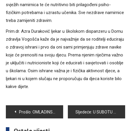
svježih namirnica te će nutritivno biti prilagođeni psiho-
fizičkim potrebama i uzrastu učenika. Sve nezdrave namirnice
treba zamijeniti zdravim.
Prim.dr. Azra Duraković ljekar u školskom dispanzeru u Domu
zdravlja Vogošća kaže da je najvažnije da se roditelji educiraju
o zdravoj ishrani i prvo da oni sami primjenjuju zdrave navike
koje će prenositi na svoju djecu. Prema njenim riječima važno
je uključiti i nutricioniste koji će educirati i savjetovati i osoblje
u školama. Osim ishrane važna je i fizička aktivnost djece, a
ljekari ni u kojem slučaju ne proporučuju da djeca koriste bilo
kakve dijete.
Navigacija
Prošlo:
OMLADINSKI SEKTOR DŽEMATA VOGOŠĆA POKRENUO I SPORTSKE AKTIVNOSTI
Sljedeće:
U SUBOTU KARATE TURNIR “VOGOŠĆA OPEN 2017”
članaka
Ostale vijesti