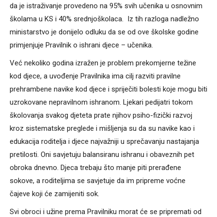
da je istraživanje provedeno na 95% svih učenika u osnovnim
školama u KS i 40% srednjoškolaca. Iz tih razloga nadležno
ministarstvo je donijelo odluku da se od ove školske godine
primjenjuje Pravilnik o ishrani djece – učenika.
Već nekoliko godina izražen je problem prekomjerne težine
kod djece, a uvođenje Pravilnika ima cilj razviti pravilne
prehrambene navike kod djece i spriječiti bolesti koje mogu biti
uzrokovane nepravilnom ishranom. Ljekari pedijatri tokom
školovanja svakog djeteta prate njihov psiho-fizički razvoj
kroz sistematske preglede i mišljenja su da su navike kao i
edukacija roditelja i djece najvažniji u sprečavanju nastajanja
pretilosti. Oni savjetuju balansiranu ishranu i obaveznih pet
obroka dnevno. Djeca trebaju što manje piti prerađene
sokove, a roditeljima se savjetuje da im pripreme voćne
čajeve koji će zamijeniti sok.
Svi obroci i užine prema Pravilniku morat će se pripremati od