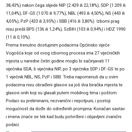
38,43%) nakon čega slijede NIP (2.429 ili 22,18%), SDP (1.209 ili
11,04%), DF-GS (1.070 ili 9,77%), NBL (493 ili 4,50%), NS (443 ili
4,05%), PzP (433 ili 3,95%) i SBB (416 ili 3,80%). Izborni prag
nisu prešli BPS (136 ili 1,24%), SzBIH (103 ili 0,94%) i HDZ 1990
(11 ili 0,10%).
Prema trenutno dostupnim podacima Općinsko vijeće
Vogošća koje od ovog izbornog procesa ima 27 vijećničkih
mjesta u naredne četiri godine moglo bi sačinjavati 11
vijećnika SDA, 6 vijećnika NIP, po 3 vijećnika SDP i DF-GS te po
1 vijećnik NBL, NS, PzP i SBB. Treba napomenuti da u ovim
podacima nisu obrađeni glasovi sa još dva biračka mjesta te
glasovi onih koji su glasali putem mobilnog tima i poštom.
Podaci su preliminarni, nezvanični i nepotpuni, i postoji
mogućnost da dođe do određenih promjena. Konačan sastav
i imena znaće se tek kad budu potvrđeni i objavljeni zvanični
podaci.