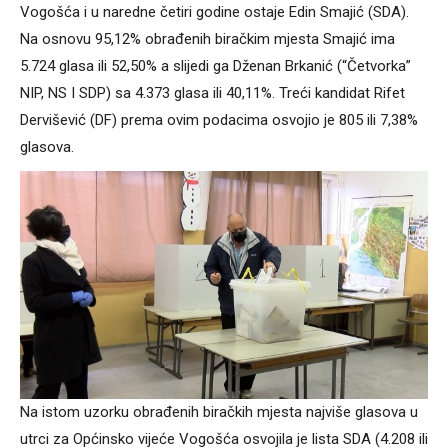
Vogošća i u naredne četiri godine ostaje Edin Smajić (SDA).
Na osnovu 95,12% obrađenih biračkim mjesta Smajić ima
5.724 glasa ili 52,50% a slijedi ga Dženan Brkanić (“Četvorka”
NIP, NS I SDP) sa 4.373 glasa ili 40,11%. Treći kandidat Rifet
Dervišević (DF) prema ovim podacima osvojio je 805 ili 7,38%
glasova.
Na istom uzorku obrađenih biračkih mjesta najviše glasova u
utrci za Općinsko vijeće Vogošća osvojila je lista SDA (4.208 ili