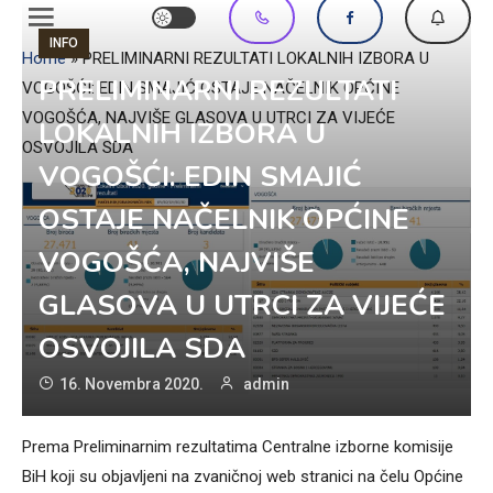
INFO
Home
»
PRELIMINARNI REZULTATI LOKALNIH IZBORA U
PRELIMINARNI REZULTATI
VOGOŠĆI: EDIN SMAJIĆ OSTAJE NAČELNIK OPĆINE
VOGOŠĆA, NAJVIŠE GLASOVA U UTRCI ZA VIJEĆE
LOKALNIH IZBORA U
OSVOJILA SDA
VOGOŠĆI: EDIN SMAJIĆ
OSTAJE NAČELNIK OPĆINE
VOGOŠĆA, NAJVIŠE
GLASOVA U UTRCI ZA VIJEĆE
OSVOJILA SDA
16. Novembra 2020.
admin
Prema Preliminarnim rezultatima Centralne izborne komisije
BiH koji su objavljeni na zvaničnoj web stranici na čelu Općine