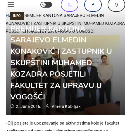
Home
»
PREMIJER KANTONA SARAJEVO ELMEDIN
INFO
KONAKOVIĆ I ZASTUPNIK U SKUPŠTINI MUHAMED KOZADRA
PREMIJER KANTONA
POSJETILI FAKULTET ZA UPRAVU U VOGOŠĆI
SARAJEVO ELMEDIN
KONAKOVIĆ I ZASTUPNIK U
SKUPŠTINI MUHAMED
KOZADRA POSJETILI
FAKULTET ZA UPRAVU U
VOGOŠĆI
2. Juna 2016.
Amela Kobiljak
-Cilj posjete je upoznavanje sa aktivnostima koje je fakultet