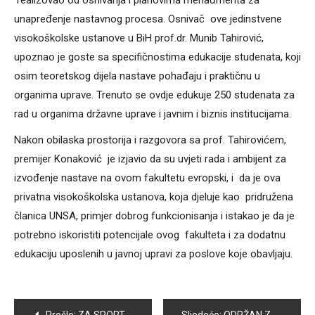
realizovao od osnivanja i planovima menađmenta za
unapređenje nastavnog procesa. Osnivač ove jedinstvene
visokoškolske ustanove u BiH prof.dr. Munib Tahirović,
upoznao je goste sa specifičnostima edukacije studenata, koji
osim teoretskog dijela nastave pohađaju i praktičnu u
organima uprave. Trenuto se ovdje edukuje 250 studenata za
rad u organima državne uprave i javnim i biznis institucijama.
Nakon obilaska prostorija i razgovora sa prof. Tahirovićem,
premijer Konaković je izjavio da su uvjeti rada i ambijent za
izvođenje nastave na ovom fakultetu evropski, i da je ova
privatna visokoškolska ustanova, koja djeluje kao pridružena
članica UNSA, primjer dobrog funkcionisanja i istakao je da je
potrebno iskoristiti potencijale ovog fakulteta i za dodatnu
edukaciju uposlenih u javnoj upravi za poslove koje obavljaju.
Navigacija