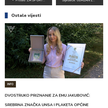
Prošlo:
ZA SPORTSKA UDRUŽENJA U 2015. GODINI IZ BUDŽETA OPĆINE VOGOŠĆA IZDVOJENO 164.960,45 KM
Sljedeće:
ODRŽAN ZAVRŠNI KONCERT UČENIKA OMŠ „MLADEN POZAJIĆ“ – PODRUČNOG ODJELJENJA U VOGOŠĆI
članaka
Ostale vijesti
INFO
DVOSTRUKO PRIZNANJE ZA EMU JAKUBOVIĆ:
SREBRNA ZNAČKA UNSA I PLAKETA OPĆINE