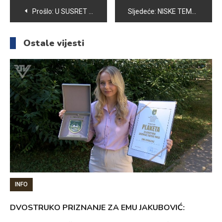
Navigacija
Prošlo:
U SUSRET DOLAZEĆEM BLAGDANU BOŽIĆU
Sljedeće:
NISKE TEMPERATURE UZROKUJU PROBLEME VOZAČIMA PRI POKRETANJU AUTOMOBILA
članaka
Ostale vijesti
INFO
DVOSTRUKO PRIZNANJE ZA EMU JAKUBOVIĆ: