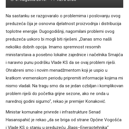
Na sastanku se razgovaralo o problemima i poslovanju ovog
preduzeća čija je osnovna djelatnost proizvodnja i distribucija
toplotne energije. Dugogodišnji, nagomilani problemi ovog
preduzeća uskoro bi mogli biti riješeni. „Danas smo našli
nekoliko dobrih opcija. Imamo spremnost resornih
ministarstava a posebno lokalne zajednice i načelnika Smajića
i naravno punu podršku Vlade KS da se ovaj problem riješi.
Ohrabreni smo i novim menadžmentom koji je uspio u
kratkom vremenskom periodu pripremiti informacije kojima mi
nismo vladali. Na tragu smo da se jedan ozbiljan i komplikovan
problem riješi do početka grijne sezone, ako ne onda u
narednoj godini sigurno“, rekao je premijer Konaković.
Ministar komunalne privrede i infrastrukture Senad
Hasanspahić je rekao „da se briga od strane Općine Vogošća
i Vlade KS o stanju u preduzeću „Bags–Energotehnika“