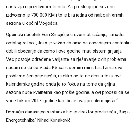
nastavlja u pozitivnom trendu. Za prošlu grijnu sezonu
izdvojeno je 700 000 KM i to je bila jedna od najboljih grijnih
sezona u općini Vogošća.
Općinski načelnik Edin Smajić je u svom obraćanju, izmađu
ostalog rekao: „Jako je važno da smo na današnjem sastanku
dobili obećanje da ćemo i ove godine imati sistem grijanja.
Već postoje određene varijante za rješavanje ovih problema i
nadam se da će Vlada KS sa resornim ministarstvima ove
probleme čim prije riješiti, ukoliko se to ne desi u toku ove
kalendarske godine onda je to fokus na tome da grijna
sezona bude kvalitetna kao prošle godine, a ovi procesi da se
vode tokom 2017. godine kao bi se ovaj problem riješio“.
Domaćin današnjeg sastanka bio je direktor preduzeća „Bags-
Energotehnika“ Nihad Konaković.