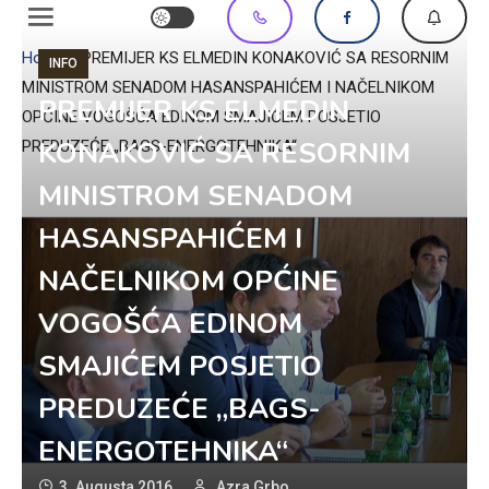
Home
»
PREMIJER KS ELMEDIN KONAKOVIĆ SA RESORNIM
INFO
MINISTROM SENADOM HASANSPAHIĆEM I NAČELNIKOM
PREMIJER KS ELMEDIN
OPĆINE VOGOŠĆA EDINOM SMAJIĆEM POSJETIO
KONAKOVIĆ SA RESORNIM
PREDUZEĆE „BAGS-ENERGOTEHNIKA“
MINISTROM SENADOM
HASANSPAHIĆEM I
NAČELNIKOM OPĆINE
VOGOŠĆA EDINOM
SMAJIĆEM POSJETIO
PREDUZEĆE „BAGS-
ENERGOTEHNIKA“
3. Augusta 2016.
Azra Grbo