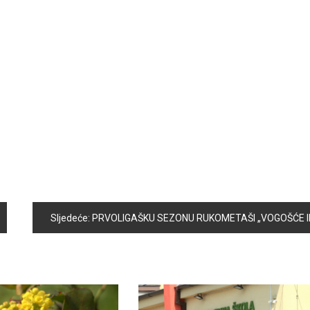
Sljedeće:
PRVOLIGAŠKU SEZONU RUKOMETAŠI „VOGOŠĆE II“ OTVORILI POBJEDO