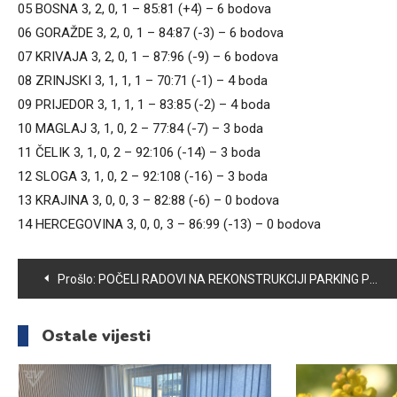
05 BOSNA 3, 2, 0, 1 – 85:81 (+4) – 6 bodova
06 GORAŽDE 3, 2, 0, 1 – 84:87 (-3) – 6 bodova
07 KRIVAJA 3, 2, 0, 1 – 87:96 (-9) – 6 bodova
08 ZRINJSKI 3, 1, 1, 1 – 70:71 (-1) – 4 boda
09 PRIJEDOR 3, 1, 1, 1 – 83:85 (-2) – 4 boda
10 MAGLAJ 3, 1, 0, 2 – 77:84 (-7) – 3 boda
11 ČELIK 3, 1, 0, 2 – 92:106 (-14) – 3 boda
12 SLOGA 3, 1, 0, 2 – 92:108 (-16) – 3 boda
13 KRAJINA 3, 0, 0, 3 – 82:88 (-6) – 0 bodova
14 HERCEGOVINA 3, 0, 0, 3 – 86:99 (-13) – 0 bodova
Navigacija
Prošlo:
POČELI RADOVI NA REKONSTRUKCIJI PARKING PROSTORA U ULICI BRAĆE KRŠO
članaka
Ostale vijesti