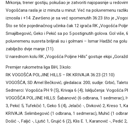
Mrkonja, trener gostiju, pokušao je zatvoriti najopasnije u redovima
Vogošćana rasla je iz minuta u minut. Već na poluvremenu razlika
iznosila i +14. Završeno je sa već spomenutih 36:23 što je „Vogoš
Što se tiče pojedinačnog učinka čak 12 igrača RK „Vogošća Poljine 
Smajilbegović, Geko i Pekić sa po 5 postignutih golova. Gol više, 6
poluvremenu susreta briljirali su i golmani – Ismar Hadžić na golu 
zabilježio dvije manje (11).
U narednom kolu RK „Vogošća Poljine Hills“ gostuje ekipi „Goražd
Premijer rukometna liga BiH, 3.kolo:
RK VOGOŠĆA POLJINE HILLS – RK KRIVAJA 36:23 (21:10)
VOGOŠĆA, SD Amel Bečković; gledalaca: 200; sudije: Grbić, Taletov
Sedmerci: Vogošća PH 9 (5), Krivaja 6 (4); Isključenja: Vogošća P
VOGOŠĆA POLJINE HILLS: Šabanović (6 odbrana, 1 sedmerac), Hadž
3, Pekić 5, Tufekčić 1, Geko 5 (4), Jelačić -, Divković 2, Kreso 1, K
KRIVAJA: Selimbegović (1 odbrana, 1 sedmerac), Muhić (1 odbrana), 
Došić -, Faljić -, Ljutić 1, Grujić 6 (2), Klis E. 1, Karanović -, Pedi