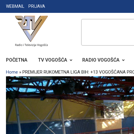
Skip
WEBMAIL
PRIJAVA
to
content
RADIO TELEVIZIJA VOGOŠĆA
POČETNA
TV VOGOŠĆA
RADIO VOGOŠĆA
Home
»
PREMIJER RUKOMETNA LIGA BIH: +13 VOGOŠĆANA PRO