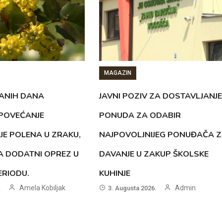
MAGAZIN
ANIH DANA
JAVNI POZIV ZA DOSTAVLJANJE
 POVEĆANJE
PONUDA ZA ODABIR
JE POLENA U ZRAKU,
NAJPOVOLJNIJEG PONUĐAČA 
A DODATNI OPREZ U
DAVANJE U ZAKUP ŠKOLSKE
RIODU.
KUHINJE
Amela Kobiljak
Admin
.
3. Augusta 2026.