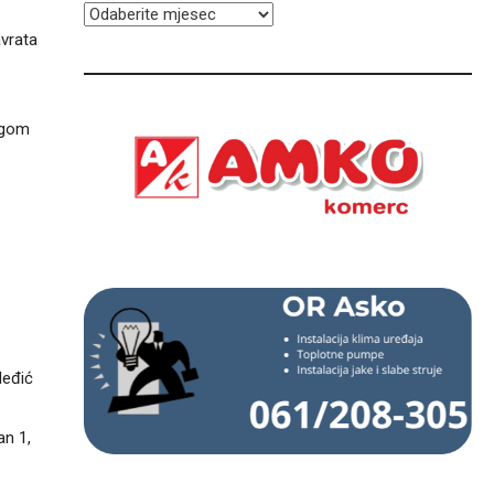
ARHIVA
avrata
rugom
Međić
an 1,