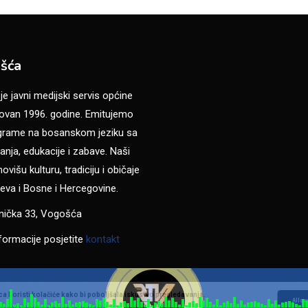
šća
 javni medijski servis općine
van 1996. godine. Emitujemo
ograme na bosanskom jeziku sa
anja, edukacije i zabave. Naši
višu kulturu, tradiciju i običaje
eva i Bosne i Hercegovine.
anička 33, Vogošća
formacije posjetite
kontakt
a koristi kolačiće kako bi poboljšala iskustvo pregledavanja.
Allow
ja ove stranice slažete se sa našom
Politikom privatnosti
.