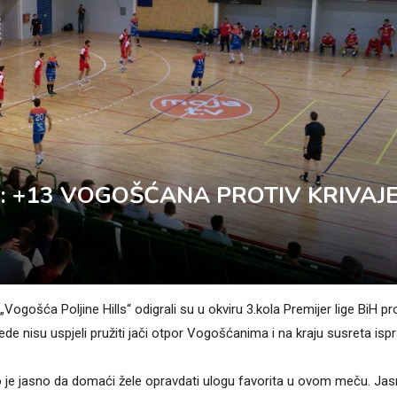
: +13 VOGOŠĆANA PROTIV KRIVAJ
ogošća Poljine Hills“ odigrali su u okviru 3.kola Premijer lige BiH pro
bjede nisu uspjeli pružiti jači otpor Vogošćanima i na kraju susreta isp
ilo je jasno da domaći žele opravdati ulogu favorita u ovom meču. Ja