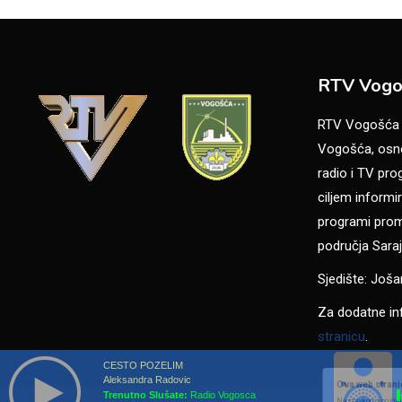
RTV Vogo
RTV Vogošća je
Vogošća, osno
radio i TV pr
ciljem informir
programi promo
područja Saraj
Sjedište: Još
Za dodatne in
stranicu
.
CESTO POZELIM
Aleksandra Radovic
Ova web stranic
Trenutno Slušate:
Radio Vogosca
Nastavkom korišten