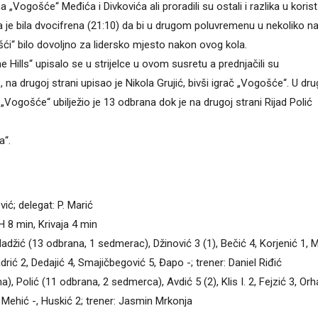
 „Vogošće“ Međića i Divkovića ali proradili su ostali i razlika u korist
 je bila dvocifrena (21:10) da bi u drugom poluvremenu u nekoliko n
ći“ bilo dovoljno za lidersko mjesto nakon ovog kola.
Hills“ upisalo se u strijelce u ovom susretu a prednjačili su
, na drugoj strani upisao je Nikola Grujić, bivši igrač „Vogošće“. U d
„Vogošće“ ubilježio je 13 odbrana dok je na drugoj strani Rijad Polić
a“.
ić; delegat: P. Marić
H 8 min, Krivaja 4 min
ić (13 odbrana, 1 sedmerac), Džinović 3 (1), Bečić 4, Korjenić 1, 
adrić 2, Dedajić 4, Smajičbegović 5, Đapo -; trener: Daniel Riđić
Polić (11 odbrana, 2 sedmerca), Avdić 5 (2), Klis I. 2, Fejzić 3, Orh
ć 2, Mehić -, Huskić 2; trener: Jasmin Mrkonja