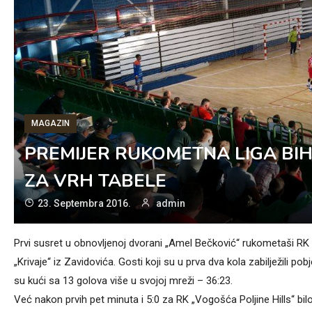
MAGAZIN
PREMIJER RUKOMETNA LIGA BIH
ZA VRH TABELE
23. Septembra 2016.
admin
Prvi susret u obnovljenoj dvorani „Amel Bečković“ rukometaši RK „V
„Krivaje“ iz Zavidovića. Gosti koji su u prva dva kola zabilježili po
su kući sa 13 golova više u svojoj mreži – 36:23.
Već nakon prvih pet minuta i 5:0 za RK „Vogošća Poljine Hills“ b