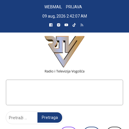
Skip
WEBMAIL
PRIJAVA
to
09 aug, 2026
2:42:08 AM
content
RADIO TELEVIZIJA VOGOŠĆA
Pretraga: