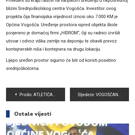
Privedeni su kraju radovi na vanjskom uređenju u neposrednoj
blizini Srednjoškolskog centra Vogošća. Investitor ovog
projekta čija finansijska vrijednost iznosi oko 7.000 KM je
Općina Vogošća. Uređenje prostora ispred objekta škole
povjereno je domaćoj firmi „HIDROM“, čiji su radnici izvršili
utovar i odvoz viška zemlje na deponiju te obavili prevoz
kontejnerskih niša i kontejnera na drugu lokaciju.
Lijepo uređen prostor sigurno će biti od koristi posebno
srednjoškolcima.
Navigacija
Prošlo:
ATLETIČARI VOGOŠĆE ZABILJEŽILI ZAPAŽEN NASTUP NA MEĐUNARODNOM MITINGU U ČITLUKU
Sljedeće:
VOGOŠĆANSKI KARATISTI NA TAKMIČENJU U HAMBURGU
članaka
Ostale vijesti