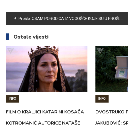
Navigacija
Prošlo:
OSAM PORODICA IZ VOGOŠĆE KOJE SU U PROŠLOGODIŠNJOJ PRIRODNOJ NESREĆI OSTALE BEZ KROVA NAD GLAVOM IZRAZILE ŽELJU ZA TRAJNIM STAMBENIM ZBRINJAVANJEM U NASELJU ROSULJE
članaka
Ostale vijesti
INFO
INFO
FILM O KRALJICI KATARINI KOSAČA-
DVOSTRUKO P
KOTROMANIĆ AUTORICE NATAŠE
JAKUBOVIĆ: 