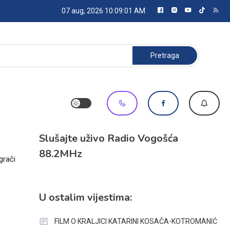
07 aug, 2026
10:09:01 AM
Pretraga:
Slušajte uživo Radio Vogošća
88.2MHz
grači
U ostalim vijestima:
FILM O KRALJICI KATARINI KOSAČA-KOTROMANIĆ