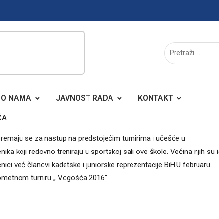
O NAMA
JAVNOST RADA
KONTAKT
ĆA
remaju se za nastup na predstojećim turnirima i učešće u
ika koji redovno treniraju u sportskoj sali ove škole. Većina njih su i
nici već članovi kadetske i juniorske reprezentacije BiH.U februaru
metnom turniru „ Vogošća 2016“.