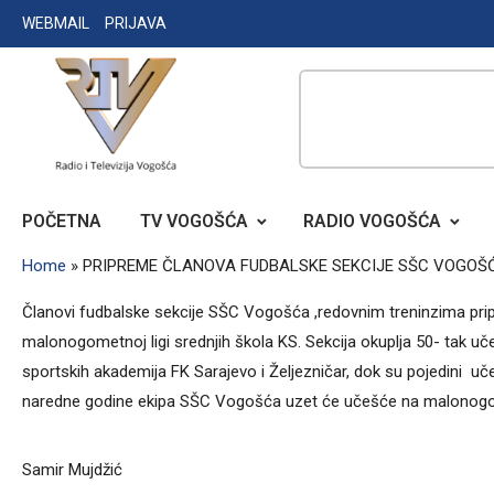
Skip
WEBMAIL
PRIJAVA
to
content
RADIO TELEVIZIJA VOGOŠĆA
POČETNA
TV VOGOŠĆA
RADIO VOGOŠĆA
Home
»
PRIPREME ČLANOVA FUDBALSKE SEKCIJE SŠC VOGOŠ
Članovi fudbalske sekcije SŠC Vogošća ,redovnim treninzima prip
malonogometnoj ligi srednjih škola KS. Sekcija okuplja 50- tak učen
sportskih akademija FK Sarajevo i Željezničar, dok su pojedini uče
naredne godine ekipa SŠC Vogošća uzet će učešće na malonogo
Samir Mujdžić