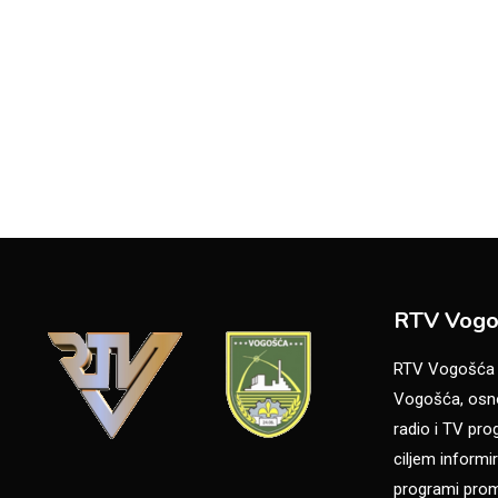
RTV Vogo
RTV Vogošća je
Vogošća, osno
radio i TV pr
ciljem informir
programi promo