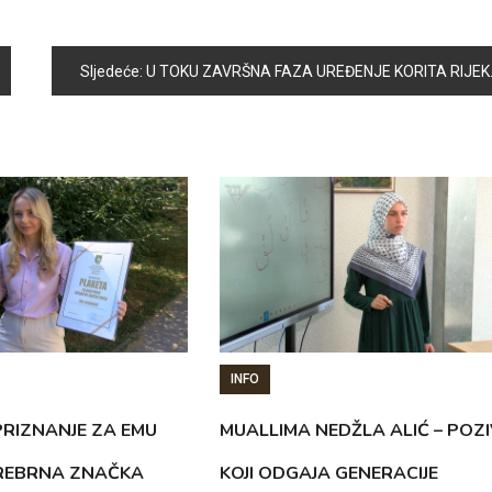
Sljedeće:
U TOKU ZAVRŠNA FAZA UREĐENJE KORITA RIJEKE BOSNE U MZ SVRAKE
INFO
RIZNANJE ZA EMU
MUALLIMA NEDŽLA ALIĆ – POZI
SREBRNA ZNAČKA
KOJI ODGAJA GENERACIJE