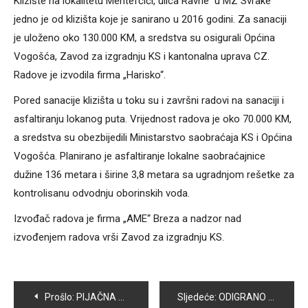
Klizište na lokalitetu Mehtefčići, ulica Ravne u MZ Svrake
jedno je od klizišta koje je sanirano u 2016 godini. Za sanaciji
je uloženo oko 130.000 KM, a sredstva su osigurali Općina
Vogošća, Zavod za izgradnju KS i kantonalna uprava CZ.
Radove je izvodila firma „Harisko“.
Pored sanacije klizišta u toku su i završni radovi na sanaciji i
asfaltiranju lokanog puta. Vrijednost radova je oko 70.000 KM,
a sredstva su obezbijedili Ministarstvo saobraćaja KS i Općina
Vogošća. Planirano je asfaltiranje lokalne saobraćajnice
dužine 136 metara i širine 3,8 metara sa ugradnjom rešetke za
kontrolisanu odvodnju oborinskih voda.
Izvođač radova je firma „AME“ Breza a nadzor nad
izvođenjem radova vrši Zavod za izgradnju KS.
Navigacija
Prošlo:
PIJAČNA PONUDA RAZNOVRSNA I BOGATA, KUPOVNA MOĆ SVE SLABIJA
Sljedeće:
ODIGRANO 5. KOLO FUDBALSKE LIGE KANTONA SARAJEVO