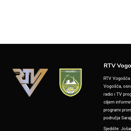
RTV Vogo
RTV Vogošća je
Vogošća, osno
radio i TV pr
ciljem informir
programi promo
područja Saraj
Sjedište: Još