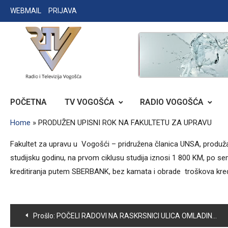
Skip
WEBMAIL
PRIJAVA
to
content
RADIO TELEVIZIJA VOGOŠĆA
POČETNA
TV VOGOŠĆA
RADIO VOGOŠĆA
Home
»
PRODUŽEN UPISNI ROK NA FAKULTETU ZA UPRAVU
Fakultet za upravu u Vogošći – pridružena članica UNSA, produžava
studijsku godinu, na prvom ciklusu studija iznosi 1 800 KM, po s
kreditiranja putem SBERBANK, bez kamata i obrade troškova kred
Navigacija
Prošlo:
POČELI RADOVI NA RASKRSNICI ULICA OMLADINSKA I JOŠANIČKA