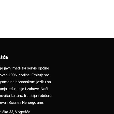
šća
 javni medijski servis općine
van 1996. godine. Emitujemo
ograme na bosanskom jeziku sa
anja, edukacije i zabave. Naši
višu kulturu, tradiciju i običaje
eva i Bosne i Hercegovine.
anička 33, Vogošća