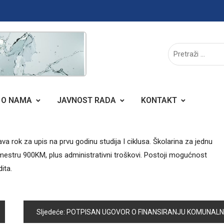
O NAMA
JAVNOST RADA
KONTAKT
 rok za upis na prvu godinu studija I ciklusa. Školarina za jednu
emestru 900KM, plus administrativni troškovi. Postoji mogućnost
ita.
Sljedeće:
POTPISAN UGOVOR O FINANSIRANJU KOMUNALNIH PROJEKATA