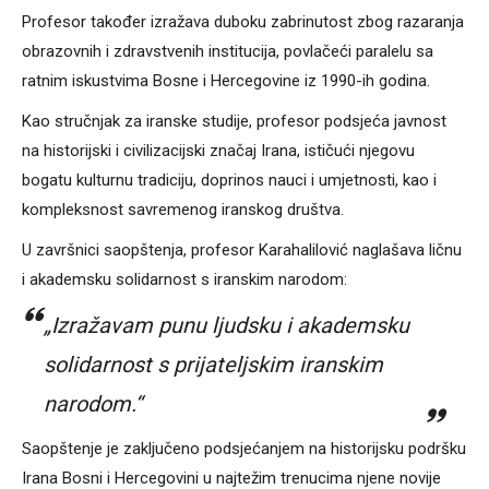
Profesor također izražava duboku zabrinutost zbog razaranja
obrazovnih i zdravstvenih institucija, povlačeći paralelu sa
ratnim iskustvima Bosne i Hercegovine iz 1990-ih godina.
Kao stručnjak za iranske studije, profesor podsjeća javnost
na historijski i civilizacijski značaj Irana, ističući njegovu
bogatu kulturnu tradiciju, doprinos nauci i umjetnosti, kao i
kompleksnost savremenog iranskog društva.
U završnici saopštenja, profesor Karahalilović naglašava ličnu
i akademsku solidarnost s iranskim narodom:
„Izražavam punu ljudsku i akademsku
solidarnost s prijateljskim iranskim
narodom.“
Saopštenje je zaključeno podsjećanjem na historijsku podršku
Irana Bosni i Hercegovini u najtežim trenucima njene novije