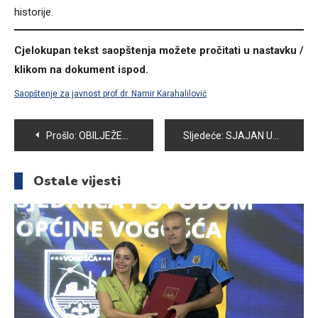
historije.
Cjelokupan tekst saopštenja možete pročitati u nastavku /
klikom na dokument ispod.
Saopštenje za javnost prof.dr. Namir Karahalilović
Navigacija
Prošlo:
OBILJEŽEN DAN SREDNJOŠKOLSKOG CENTRA VOGOŠĆA
Sljedeće:
SJAJAN USPJEH UČENICE OŠ “ZAHID BARUČIJA” AMINE DELIĆ NA KANTONALNOM TAKMIČENJU IZ ISLAMSKE VJERONAUKE
članaka
Ostale vijesti