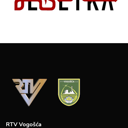
RTV Vogošća