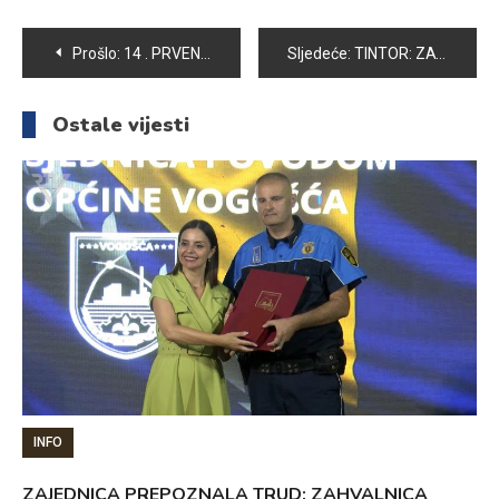
Navigacija
Prošlo:
14 . PRVENSTVENA POBJEDA KOŠARKAŠA VOGOŠĆE
Sljedeće:
TINTOR: ZATVOREN ZBOG ŠURE
članaka
Ostale vijesti
INFO
ZAJEDNICA PREPOZNALA TRUD: ZAHVALNICA