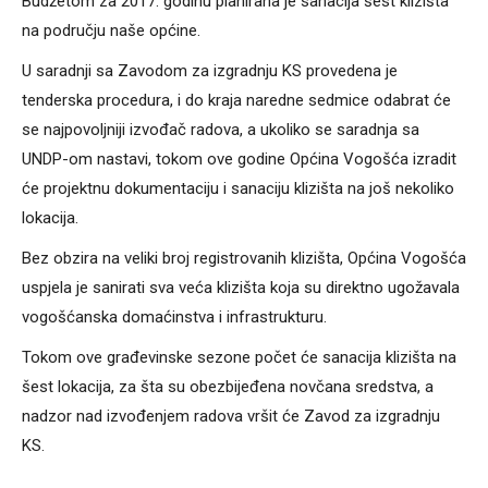
Budžetom za 2017. godinu planirana je sanacija šest klizišta
na području naše općine.
U saradnji sa Zavodom za izgradnju KS provedena je
tenderska procedura, i do kraja naredne sedmice odabrat će
se najpovoljniji izvođač radova, a ukoliko se saradnja sa
UNDP-om nastavi, tokom ove godine Općina Vogošća izradit
će projektnu dokumentaciju i sanaciju klizišta na još nekoliko
lokacija.
Bez obzira na veliki broj registrovanih klizišta, Općina Vogošća
uspjela je sanirati sva veća klizišta koja su direktno ugožavala
vogošćanska domaćinstva i infrastrukturu.
Tokom ove građevinske sezone počet će sanacija klizišta na
šest lokacija, za šta su obezbijeđena novčana sredstva, a
nadzor nad izvođenjem radova vršit će Zavod za izgradnju
KS.