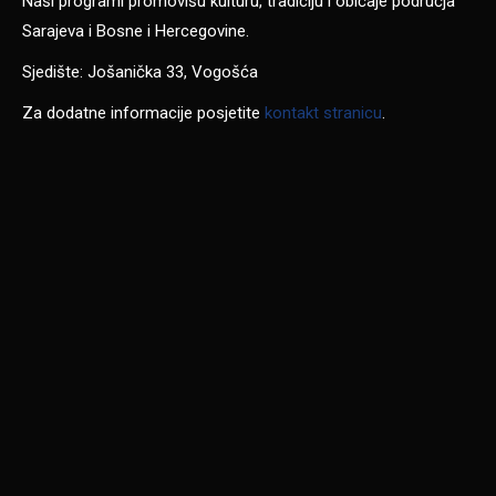
Naši programi promovišu kulturu, tradiciju i običaje područja
Sarajeva i Bosne i Hercegovine.
Sjedište: Jošanička 33, Vogošća
Za dodatne informacije posjetite
kontakt stranicu
.