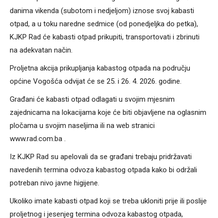
danima vikenda (subotom i nedjeljom) iznose svoj kabasti
otpad, a u toku naredne sedmice (od ponedjeljka do petka),
KJKP Rad će kabasti otpad prikupiti, transportovati i zbrinuti
na adekvatan način.
Proljetna akcija prikupljanja kabastog otpada na području
općine Vogošća odvijat će se 25. i 26. 4. 2026. godine.
Građani će kabasti otpad odlagati u svojim mjesnim
zajednicama na lokacijama koje će biti objavljene na oglasnim
pločama u svojim naseljima ili na web stranici
www.rad.com.ba .
Iz KJKP Rad su apelovali da se građani trebaju pridržavati
navedenih termina odvoza kabastog otpada kako bi održali
potreban nivo javne higijene.
Ukoliko imate kabasti otpad koji se treba ukloniti prije ili poslije
proljetnog i jesenjeg termina odvoza kabastog otpada,