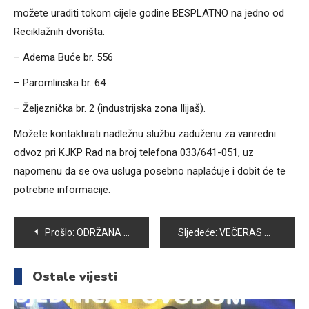
možete uraditi tokom cijele godine BESPLATNO na jedno od
Reciklažnih dvorišta:
– Adema Buće br. 556
– Paromlinska br. 64
– Željeznička br. 2 (industrijska zona Ilijaš).
Možete kontaktirati nadležnu službu zaduženu za vanredni
odvoz pri KJKP Rad na broj telefona 033/641-051, uz
napomenu da se ova usluga posebno naplaćuje i dobit će te
potrebne informacije.
Navigacija
Prošlo:
ODRŽANA REDOVNA SKUPŠTINA PATRIOTSKE LIGE U VOGOŠĆI
Sljedeće:
VEČERAS MUSLIMANI OBILJEŽAVAJU LEJLETUL-KADR, NOĆ KOJA JE VRIJEDNIJA OD HILJADU MJESECI
članaka
Ostale vijesti