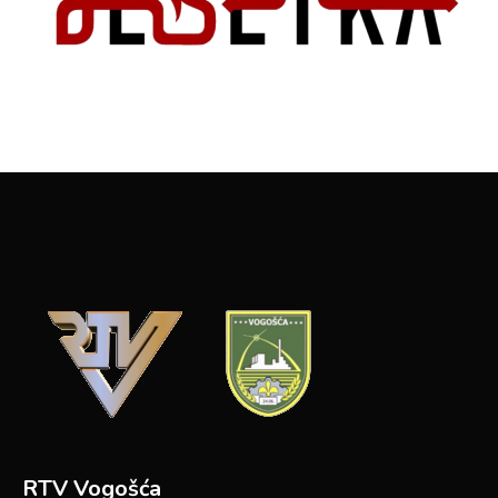
RTV Vogošća