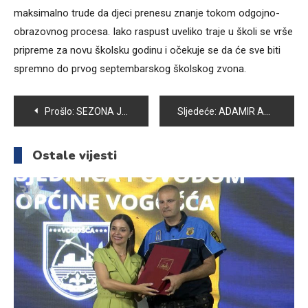
maksimalno trude da djeci prenesu znanje tokom odgojno-
obrazovnog procesa. Iako raspust uveliko traje u školi se vrše
pripreme za novu školsku godinu i očekuje se da će sve biti
spremno do prvog septembarskog školskog zvona.
Navigacija
Prošlo:
SEZONA JE LJETNIH POŽARA: VATROGASCI POZIVAJU NA OPREZ!
Sljedeće:
ADAMIR ANE RAŠČIĆ SE OKITIO NOVOM ZLATNOM MEDALJOM
članaka
Ostale vijesti