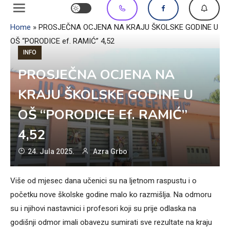
Home
»
PROSJEČNA OCJENA NA KRAJU ŠKOLSKE GODINE U
OŠ “PORODICE ef. RAMIĆ” 4,52
INFO
PROSJEČNA OCJENA NA
KRAJU ŠKOLSKE GODINE U
OŠ “PORODICE Ef. RAMIĆ”
4,52
24. Jula 2025.
Azra Grbo
Više od mjesec dana učenici su na ljetnom raspustu i o
početku nove školske godine malo ko razmišlja. Na odmoru
su i njihovi nastavnici i profesori koji su prije odlaska na
godišnji odmor imali obavezu sumirati sve rezultate na kraju