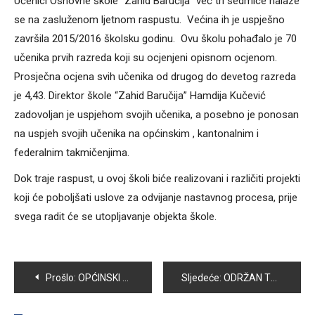
Učenici Osnovne škole “Zahid Baručija” već tri sedmice nalaze
se na zasluženom ljetnom raspustu. Većina ih je uspješno
završila 2015/2016 školsku godinu. Ovu školu pohađalo je 70
učenika prvih razreda koji su ocjenjeni opisnom ocjenom.
Prosječna ocjena svih učenika od drugog do devetog razreda
je 4,43. Direktor škole “Zahid Baručija” Hamdija Kučević
zadovoljan je uspjehom svojih učenika, a posebno je ponosan
na uspjeh svojih učenika na općinskim , kantonalnim i
federalnim takmičenjima.
Dok traje raspust, u ovoj školi biće realizovani i različiti projekti
koji će poboljšati uslove za odvijanje nastavnog procesa, prije
svega radit će se utopljavanje objekta škole.
Navigacija
Prošlo:
OPĆINSKI NAČELNIK EDIN SMAJIĆ OBIŠAO RADOVE U OŠ”MIRSAD PRNJAVORAC”
Sljedeće:
ODRŽAN TRADICIONALNI BAJRAMSKI KONCERT
članaka