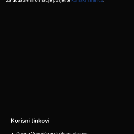
Za dodatne informacije posjetite
kontakt stranicu
.
Korisni linkovi
Općina Vogošća – službena stranica