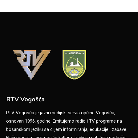
RTV Vogošća
RTV Vogošća je javni medijski servis općine Vogošća,
osnovan 1996. godine. Emitujemo radio i TV programe na
bosanskom jeziku sa ciljem informiranja, edukacije i zabave.
Naši programi promovišu kulturu, tradiciju i običaje područja