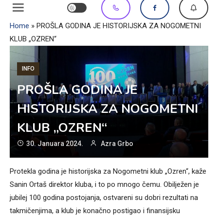
Home
»
PROŠLA GODINA JE HISTORIJSKA ZA NOGOMETNI
KLUB „OZREN“
INFO
PROŠLA GODINA JE
HISTORIJSKA ZA NOGOMETNI
KLUB „OZREN“
30. Januara 2024.
Azra Grbo
Protekla godina je historijska za Nogometni klub „Ozren“, kaže
Sanin Ortaš direktor kluba, i to po mnogo čemu. Obilježen je
jubilej 100 godina postojanja, ostvareni su dobri rezultati na
takmičenjima, a klub je konačno postigao i finansijsku