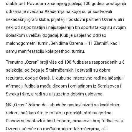
stabilnost. Povodom značajnog jubileja, 100 godina postojanja
održana je svečana Akademija na kojoj su prisustvovali
nekadašnji igrači kluba, prijatelji i poslovni partneri Ozrena, ali i
neki od najpoznatijih i najuspješnijih bh sportista koji su svojim
dolaskom uveličali događaj. Klub je uspješno održao
malonogometni turnir „Šehidima Ozrena – 11 Zlatnih“, kao i
samu manifestaciju koja prethodi turniru.
Trenutno „Ozren“ broji više od 100 fudbalera raspoređenih u 6
selekcija, od čega je 5 takmičarskih i ostvarili su dobre
rezultate, dodaje Ortaš. U klubu se intenzivno radi na jačanju i
afirmaciji fudbala među djecom i omladinom iz Semizovca i
Svraka i šire, a radi su u izuzetno dobrim uslovima.
NK „Ozren“ želimo da i ubuduće nastavi nizati sa kvalitetnim
radom, baš kao što je to bilo u proteklih stotinu godina.
Planovi su nastavti istim tempom, omasoviti broj fudbalera u
Ozrenu, učešće na međunarodnim takmičenjima, ali i