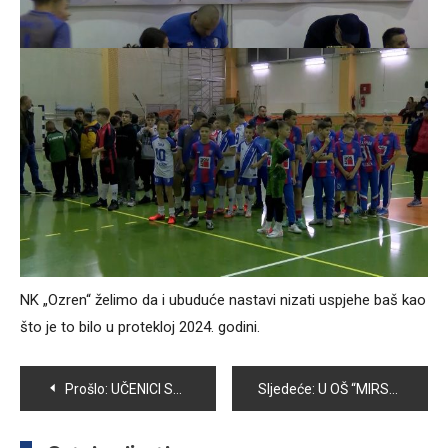
NK „Ozren“ želimo da i ubuduće nastavi nizati uspjehe baš kao
što je to bilo u protekloj 2024. godini.
Navigacija
Prošlo:
UČENICI SREDNJOŠKOLSKOG CENTRA VOGOŠĆA PRVO POLUGODIŠTE ZAVRŠILI SREDNJOM OCJENOM 3,21
Sljedeće:
U OŠ “MIRSAD PRNJAVORAC” SVE SPREMNO ZA DRUGO POLUGODIŠTE
članaka