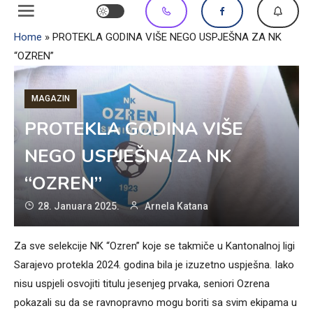
Home
»
PROTEKLA GODINA VIŠE NEGO USPJEŠNA ZA NK
“OZREN”
MAGAZIN
PROTEKLA GODINA VIŠE
NEGO USPJEŠNA ZA NK
“OZREN”
28. Januara 2025.
Arnela Katana
Za sve selekcije NK “Ozren” koje se takmiče u Kantonalnoj ligi
Sarajevo protekla 2024. godina bila je izuzetno uspješna. Iako
nisu uspjeli osvojiti titulu jesenjeg prvaka, seniori Ozrena
pokazali su da se ravnopravno mogu boriti sa svim ekipama u