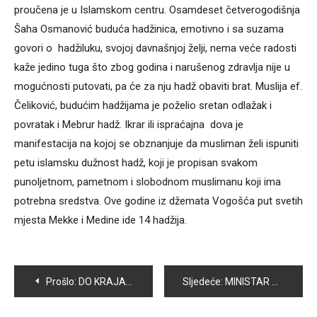
proučena je u Islamskom centru. Osamdeset četverogodišnja
Šaha Osmanović buduća hadžinica, emotivno i sa suzama
govori o hadžiluku, svojoj davnašnjoj želji, nema veće radosti
kaže jedino tuga što zbog godina i narušenog zdravlja nije u
mogućnosti putovati, pa će za nju hadž obaviti brat. Muslija ef.
Čeliković, budućim hadžijama je poželio sretan odlažak i
povratak i Mebrur hadž. Ikrar ili ispraćajna dova je
manifestacija na kojoj se obznanjuje da musliman želi ispuniti
petu islamsku dužnost hadž, koji je propisan svakom
punoljetnom, pametnom i slobodnom muslimanu koji ima
potrebna sredstva. Ove godine iz džemata Vogošća put svetih
mjesta Mekke i Medine ide 14 hadžija.
Navigacija
Prošlo:
DO KRAJA 2017. GODINE 420 000 OSIGURANIKA IMAĆE ELEKTRONSKE ZDRAVSTVENE KNJIŽICE
Sljedeće:
MINISTAR ZA OBRAZOVANJE, NAUKU I MLADE KS ELVIR KAZAZOVIĆ U POSJETI OPĆINI VOGOŠĆA
članaka