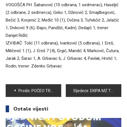
VOGOŠĆA PH: Šabanović (10 odbrana, 1 sedmerac), Haseljić
(2 odbrane, 2 sedmerca), Geko 1, Džinović 2, Smajilbegović,
Bečić 3, Korjenić 2, Međić 10 (1), Ovčina 3, Tufekčić 2, Jelačić
1, Divković 9 (6), Đapo, Pandžić, Kadrić, Dedajić 1; trener:
Danijel Riđić
IZVIĐAČ: Tolić (11 odbrana), Ivanković (5 odbrana), I. Ereš,
Miličević 1 (1), J. Ereš 7 (4), Grgić, Mandić 4, Marković, Čutura,
Jarak 2, Šarac 1, A. Grbavac 6, J. Grbavac 4, Pavlak, Hrstić 1,
Rodin; trener: Zdenko Grbavac.
Navigacija
Prošlo:
POČEO TRADICIONALNI MALONOGOMETNI PRVOMAJSKI TURNIR U SEMIZOVCU
Sljedeće:
EKIPA MZ TIHOVIĆI SAJMIR POBJEDNIK TRADICIONALNOG PRVOMAJSKOG TURNIRA U MALOM FUDBALU „VOGOŠĆA SEMIZOVAC 2016“
članaka
Ostale vijesti