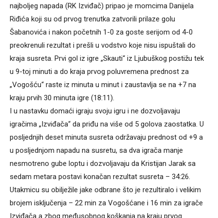
najboljeg napada (RK Izviđač) pripao je momcima Danijela
Riđića koji su od prvog trenutka zatvorili prilaze golu
Šabanovića i nakon početnih 1-0 za goste serijom od 4-0
preokrenuli rezultat i prešli u vodstvo koje nisu ispuštali do
kraja susreta. Prvi gol iz igre „Skauti“ iz Ljubuškog postižu tek
u 9-toj minuti a do kraja prvog poluvremena prednost za
„Vogošću“ raste iz minuta u minut i zaustavlja se na +7 na
kraju prvih 30 minuta igre (18:11).
I u nastavku domaći igraju svoju igru i ne dozvoljavaju
igračima „Izviđača“ da priđu na više od 5 golova zaostatka. U
posljednjih deset minuta susreta održavaju prednost od +9 a
u posljednjom napadu na susretu, sa dva igrača manje
nesmotreno gube loptu i dozvoljavaju da Kristijan Jarak sa
sedam metara postavi konačan rezultat susreta – 34:26.
Utakmicu su obilježile jake odbrane što je rezultiralo i velikim
brojem isključenja – 22 min za Vogošćane i 16 min za igrače
Izviđača a zbog međusobnog koškanja na kraju prvog