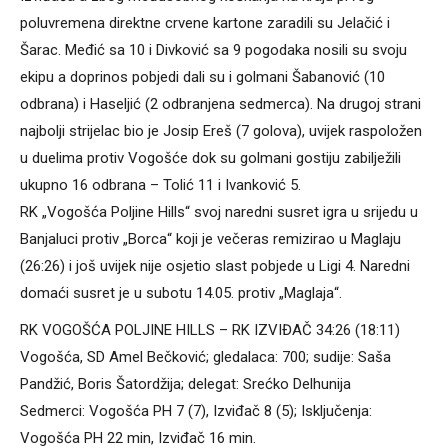
poluvremena direktne crvene kartone zaradili su Jelačić i
Šarac. Međić sa 10 i Divković sa 9 pogodaka nosili su svoju
ekipu a doprinos pobjedi dali su i golmani Šabanović (10
odbrana) i Haseljić (2 odbranjena sedmerca). Na drugoj strani
najbolji strijelac bio je Josip Ereš (7 golova), uvijek raspoložen
u duelima protiv Vogošće dok su golmani gostiju zabilježili
ukupno 16 odbrana – Tolić 11 i Ivanković 5.
RK „Vogošća Poljine Hills“ svoj naredni susret igra u srijedu u
Banjaluci protiv „Borca“ koji je večeras remizirao u Maglaju
(26:26) i još uvijek nije osjetio slast pobjede u Ligi 4. Naredni
domaći susret je u subotu 14.05. protiv „Maglaja“.
RK VOGOŠĆA POLJINE HILLS – RK IZVIĐAČ 34:26 (18:11)
Vogošća, SD Amel Bečković; gledalaca: 700; sudije: Saša
Pandžić, Boris Šatordžija; delegat: Srećko Delhunija
Sedmerci: Vogošća PH 7 (7), Izviđač 8 (5); Isključenja:
Vogošća PH 22 min, Izviđač 16 min.