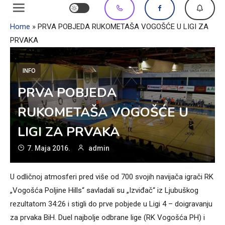
Home
»
PRVA POBJEDA RUKOMETAŠA VOGOŠĆE U LIGI ZA
PRVAKA
INFO
PRVA POBJEDA
RUKOMETAŠA VOGOŠĆE U
LIGI ZA PRVAKA
7. Maja 2016.
admin
U odličnoj atmosferi pred više od 700 svojih navijača igrači RK
„Vogošća Poljine Hills“ savladali su „Izviđač“ iz Ljubuškog
rezultatom 34:26 i stigli do prve pobjede u Ligi 4 – doigravanju
za prvaka BiH. Duel najbolje odbrane lige (RK Vogošća PH) i