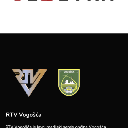
RTV Vogošća
RTV Vogošća je javni medijski servis općine Vogošća,