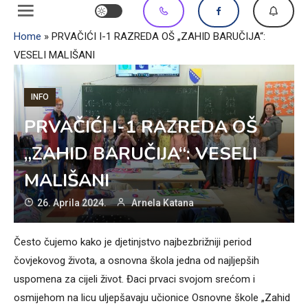
Home
»
PRVAČIĆI I-1 RAZREDA OŠ „ZAHID BARUČIJA“:
VESELI MALIŠANI
INFO
PRVAČIĆI I-1 RAZREDA OŠ
„ZAHID BARUČIJA“: VESELI
MALIŠANI
26. Aprila 2024.
Arnela Katana
Često čujemo kako je djetinjstvo najbezbrižniji period
čovjekovog života, a osnovna škola jedna od najljepših
uspomena za cijeli život. Đaci prvaci svojom srećom i
osmijehom na licu uljepšavaju učionice Osnovne škole „Zahid