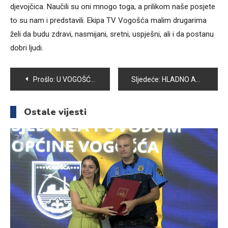
djevojčica. Naučili su oni mnogo toga, a prilikom naše posjete
to su nam i predstavili. Ekipa TV Vogošća malim drugarima
želi da budu zdravi, nasmijani, sretni, uspješni, ali i da postanu
dobri ljudi.
Navigacija
Prošlo:
U VOGOŠĆI PROMOVISANA KNJIGA MAJORA HARUNA HODŽIĆA “ZALOG ZA DOMOVINU”
Sljedeće:
HLADNO APRILSKO VRIJEME ĆE OSTAVITI TRAGA NA OVOGODIŠNJIM PRINOSIMA
članaka
Ostale vijesti